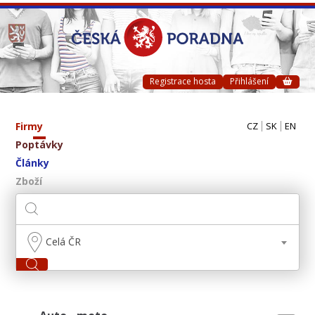
Registrace hosta
Přihlášení
Firmy
CZ
SK
EN
Poptávky
Články
Zboží
Celá ČR