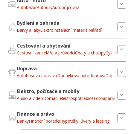
Auto - moto
Autobazar
Autodíly
Autopůjčovna
Bydlení a zahrada
Barvy a laky
Elektroinstalační materiál
Nářadí
Cestování a ubytování
Cestovní kanceláře a průvodci
Chaty a chalupy
Cykloturistika
Doprava
Autobusová doprava
Dodávková autodoprava
Dopravní a man
Elektro, počítače a mobily
Audio a video
Domácí elektrospotřebiče
Fotoaparáty
Finance a právo
Banky
Finanční poradci
Hypotéky, úvěry a leasing