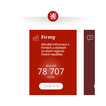
Firmy
Pop
Aktuální informace o
Poptávk
firmách a službách
celého 
ze všech regionů
veřejné
České republiky
ČR a SR
více než
pře
78 707
firem
popt
Najít firmu
Pop