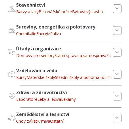
Stavebnictví
Barvy a laky
Betonářské práce
Bytová výstavba
Suroviny, energetika a polotovary
Chemikálie
Energie
Paliva
Úřady a organizace
Domovy pro seniory
Státní správa a samospráva
Zájmová sd
Vzdělávání a věda
Kurzy
Mateřské školy
Střední školy a odborná učiliště
Zdraví a zdravotnictví
Laboratoře
Léky a léčiva
Lékárny
Zemědělství a lesnictví
Chov zvířat
Krmiva
Ostatní