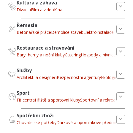
Kultura a zábava
Divadla
Film a video
Kina
Řemesla
Betonářské práce
Demolice staveb
Elektroinstalace
Restaurace a stravování
Bary, herny a noční kluby
Catering
Hospody a pivnice
Služby
Architekti a designéři
Bezpečnostní agentury
Ekologie a odpa
Sport
Fit centra
Hřiště a sportovní kluby
Sportovní a rekreační služb
Spotřební zboží
Chovatelské potřeby
Dárkové a upomínkové předměty
Hračk