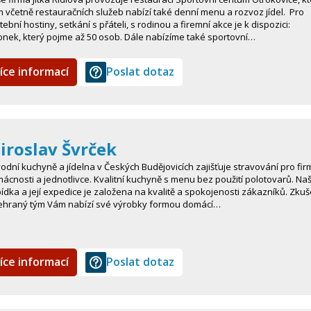
 včetně restauračních služeb nabízí také denní menu a rozvoz jídel. Pro
tební hostiny, setkání s přáteli, s rodinou a firemní akce je k dispozici:
onek, který pojme až 50 osob. Dále nabízíme také sportovní…
íce informací
Poslat dotaz
iroslav Švrček
odní kuchyně a jídelna v Českých Budějovicích zajišťuje stravování pro firm
ácnosti a jednotlivce. Kvalitní kuchyně s menu bez použití polotovarů. Na
ídka a její expedice je založena na kvalitě a spokojenosti zákazníků. Zku
ehraný tým Vám nabízí své výrobky formou domácí…
íce informací
Poslat dotaz