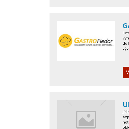
G
Fir
výh
do 
výv
V
U
jíd
exp
hot
obl