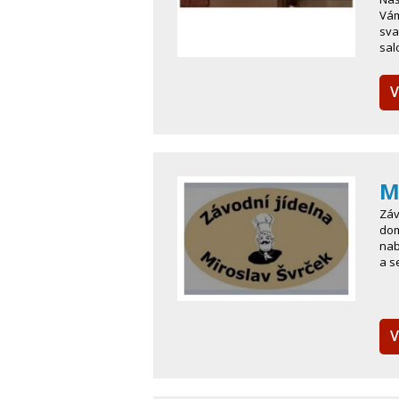
Vám
sva
sal
V
M
Záv
dom
nab
a s
V