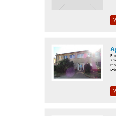
V
A
Fir
šir
rec
svě
V