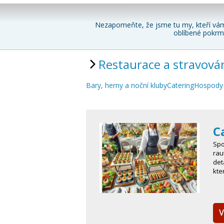
Nezapomeňte, že jsme tu my, kteří vám
oblíbené pokrmy
Restaurace a stravová
Bary, herny a noční kluby
Catering
Hospody 
Ca
Spo
rau
det
kte
V