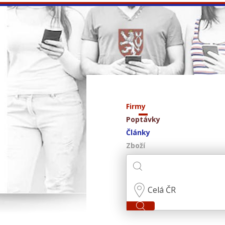
Firmy
Poptávky
Články
Zboží
Celá ČR