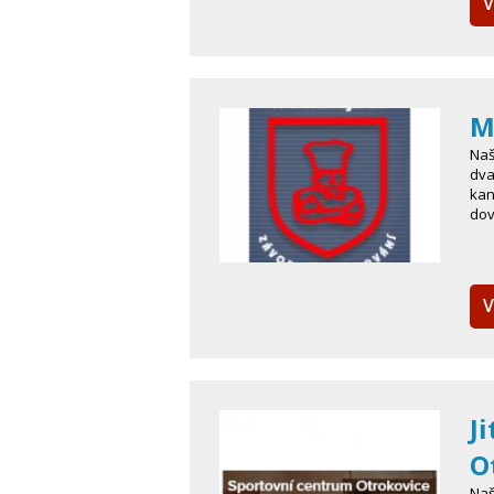
V
M
Naš
dva
kan
dov
V
J
O
Naš