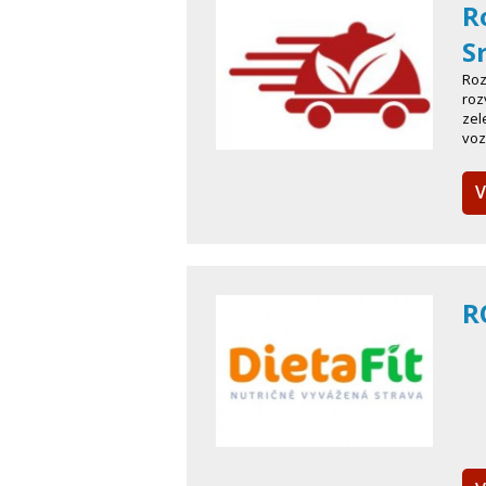
R
S
Roz
roz
zel
voz
V
R