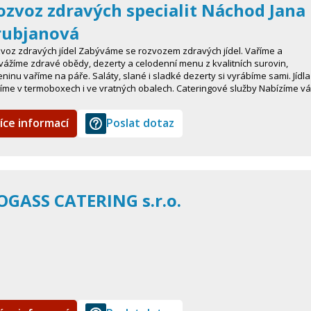
ozvoz zdravých specialit Náchod Jana
rubjanová
voz zdravých jídel Zabýváme se rozvozem zdravých jídel. Vaříme a
vážíme zdravé obědy, dezerty a celodenní menu z kvalitních surovin,
eninu vaříme na páře. Saláty, slané i sladké dezerty si vyrábíme sami. Jídla
íme v termoboxech i ve vratných obalech. Cateringové služby Nabízíme 
íce informací
Poslat dotaz
OGASS CATERING s.r.o.