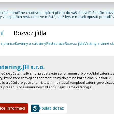
 rádi doručíme chuťovou explozi přímo do vašich dveří! S naším roz
 z nejlepších restaurací ve městě
, aniž byste museli opustit pohodl
ní
Rozvoz jídla
a pivnice
Kavárny a cukrárny
Restaurace
Rozvoz jídla
Vinárny a vinné sk
tering.JH s.r.o.
lečnost Catering.JH s.r.o. představuje synonymum pro prvotřídní catering 
ty, které zanechávají nezapomenutelný dojem na každé akci. S láskou k
ailu a vášní pro gastronomii, tato firma nabízí kompletní cateringové služby
ré přesahují očekávání svých klientů. Zajišťujeme catering a…
íce informací
Poslat dotaz