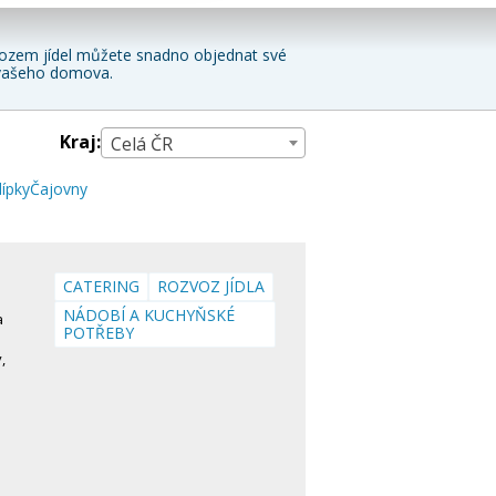
vozem jídel můžete snadno objednat své
í vašeho domova.
Kraj:
Celá ČR
lípky
Čajovny
CATERING
ROZVOZ JÍDLA
NÁDOBÍ A KUCHYŇSKÉ
a
POTŘEBY
,