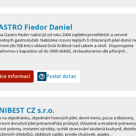
ASTRO Fiedor Daniel
ma Gastro Fiedor nabízí již od roku 2004 zajištění prvotřídních a cenově
odných gastroslužeb. Nabízíme rozvoz teplých či chlazených jídel domů n
firem (do 50ti km) v oblasti Dvůr Králové nad Labem a okolí. Disponujeme
ařovnou s kapacitou až do 3000 obědů, zkolaudovanou dle přísných…
íce informací
Poslat dotaz
NIBEST CZ s.r.o.
la na objednávku, objednání hotových jídel, denní menu, pizza a těstoviny,
resní doručení jídel potravinářský průmysl, chlazené a mražené potraviny
ové pokrmy, instantní výrobky, rychlé stravování studená kuchyně, distrib
ožených chlebíčků, obědové saláty, prodej chuťovek, aspiky…