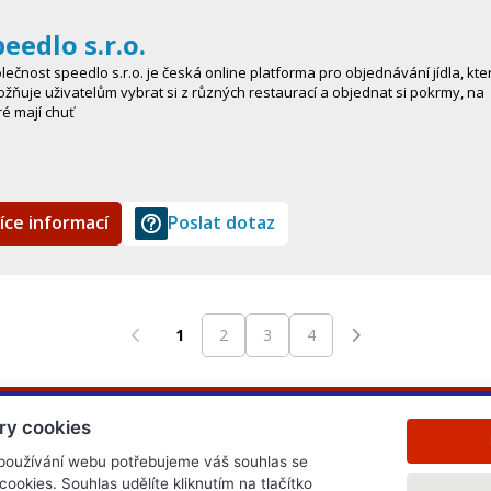
peedlo s.r.o.
lečnost speedlo s.r.o. je česká online platforma pro objednávání jídla, kte
žňuje uživatelům vybrat si z různých restaurací a objednat si pokrmy, na
ré mají chuť
íce informací
Poslat dotaz
1
2
3
4
ry cookies
 používání webu potřebujeme váš souhlas se
okies. Souhlas udělíte kliknutím na tlačítko