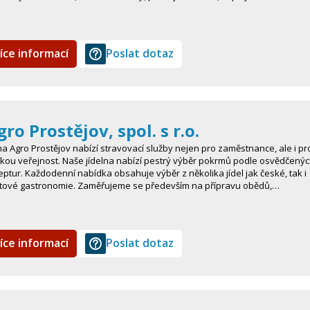
íce informací
Poslat dotaz
gro Prostějov, spol. s r.o.
ma Agro Prostějov nabízí stravovací služby nejen pro zaměstnance, ale i pr
okou veřejnost. Naše jídelna nabízí pestrý výběr pokrmů podle osvědčený
eptur. Každodenní nabídka obsahuje výběr z několika jídel jak české, tak i
tové gastronomie. Zaměřujeme se především na přípravu obědů,…
íce informací
Poslat dotaz