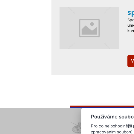
s
Spo
umo
kte
V
Používáme soubo
Pro co nejpohodlnější
zpracováním souborů co