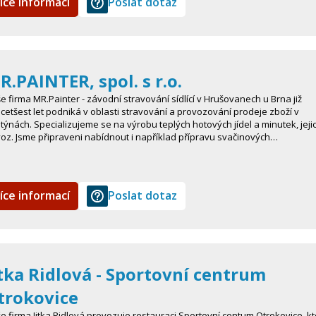
íce informací
Poslat dotaz
R.PAINTER, spol. s r.o.
e firma MR.Painter - závodní stravování sídlící v Hrušovanech u Brna již
cetšest let podniká v oblasti stravování a provozování prodeje zboží v
týnách. Specializujeme se na výrobu teplých hotových jídel a minutek, jeji
oz. Jsme připraveni nabídnout i například přípravu svačinových…
íce informací
Poslat dotaz
itka Ridlová - Sportovní centrum
trokovice
e firma Jitka Ridlová provozuje restauraci Sportovní centum Otrokovice, k