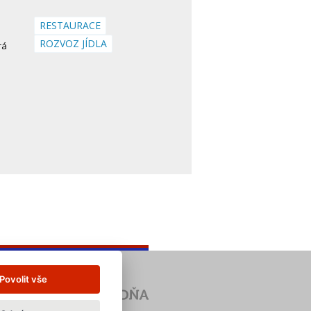
RESTAURACE
ROZVOZ JÍDLA
rá
Povolit vše