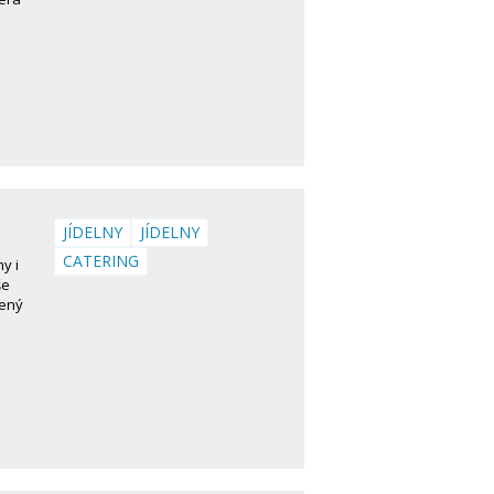
JÍDELNY
JÍDELNY
CATERING
y i
še
šený