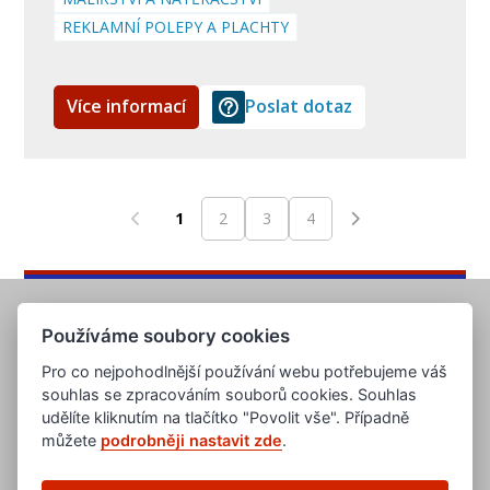
REKLAMNÍ POLEPY A PLACHTY
Více informací
Poslat dotaz
1
2
3
4
Používáme soubory cookies
Pro co nejpohodlnější používání webu potřebujeme váš
souhlas se zpracováním souborů cookies. Souhlas
udělíte kliknutím na tlačítko "Povolit vše". Případně
můžete
podrobněji nastavit zde
.
www.evropska-databanka.cz
www.edb.cz