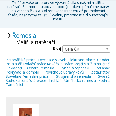
Změňte vaše prostory ve výtvarná díla s našimi malíři a
natěrači! S jemnou rukou a odborným okem přinášíme barvy
do vašeho života.
Od renovace interiéru až po malování
fasád
, naše týmy zajišťují kvalitu, preciznost a dlouhotrvající
krásu.
Řemesla
Malíři a natěrači
Kraj:
Celá ČR
Betonářské práce
Demolice staveb
Elektroinstalace
Geodeti
Instalatéři
Izolační práce
Kovářské práce
Krejčí
Malíři a natěrači
Obkladači
Ostatní řemesla
Plynaři a topenáři
Podlaháři
Pokrývači a klempíři
Povrchové úpravy kovů
Restaurátoři
Stavebně-řemeslné práce
Strojírenská řemesla
Svářeči
Sádrokartonářské práce
Truhláři
Umělecká řemesla
Zedníci
Zámečníci