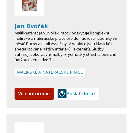
Jan Dvořák
Malíř‑natěrač Jan Dvořák Pacov poskytuje komplexní
malířské a natěračské práce pro domácnosti i podniky ve
městě Pacov a okolí Vysočiny. V nabídce jsou klasické i
specializované nátěry interiérů i exteriérů. Služby
zahrnují dekorativní malby, krycí nátěry střech a povrchů,
údržbu oken a dveří,…
MALÍŘSKÉ A NATĚRAČSKÉ PRÁCE
Více informací
Poslat dotaz