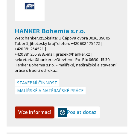
HANKER Bohemia s.r.o.
Web: hanker.czLokalita: U Čápova dvora 3036, 390 05
Tábor 5, Jihočeský krajTelefon: +420 602 175 172 |
+420 381 254 521 |
+420 381 255 938E‑mail: jirasek@hanker.cz |
sekretariat@hanker.czOtevřeno: Po–Pá: 06:30–15:30
Hanker Bohemia s.r.o. – malířské, natěračské a stavební
práce s tradicí od roku…
STAVEBNÍ ČINNOST
MALÍŘSKÉ A NATĚRAČSKÉ PRÁCE
Více informací
Poslat dotaz