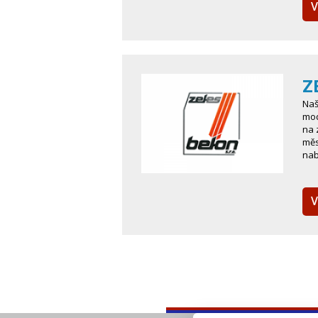
V
Z
Naš
mod
na 
měs
na
V