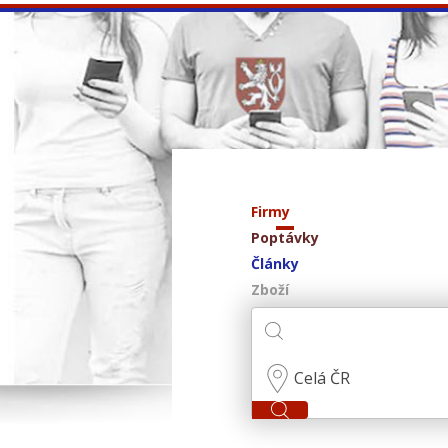
Firmy
Poptávky
Články
Zboží
Celá ČR