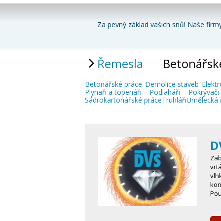
Za pevný základ vašich snů! Naše firmy
Řemesla
Betonářsk
Betonářské práce
Demolice staveb
Elektr
Plynaři a topenáři
Podlaháři
Pokrývači 
Sádrokartonářské práce
Truhláři
Umělecká 
D
Zab
vrt
vlh
kon
Po