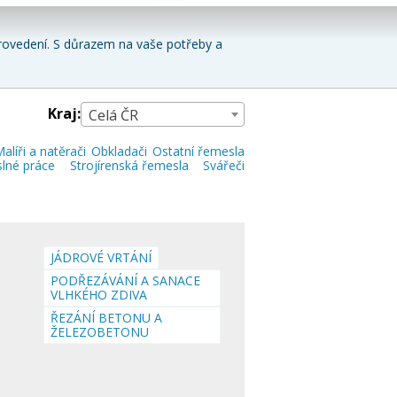
 provedení. S důrazem na vaše potřeby a
Kraj:
Celá ČR
alíři a natěrači
Obkladači
Ostatní řemesla
lné práce
Strojírenská řemesla
Svářeči
JÁDROVÉ VRTÁNÍ
PODŘEZÁVÁNÍ A SANACE
VLHKÉHO ZDIVA
ŘEZÁNÍ BETONU A
ŽELEZOBETONU