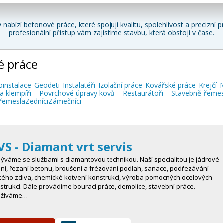
 nabízí betonové práce, které spojují kvalitu, spolehlivost a precizní
profesionální přístup vám
zajistíme stavbu, která obstojí v čase
.
é práce
oinstalace
Geodeti
Instalatéři
Izolační práce
Kovářské práce
Krejčí
M
a klempíři
Povrchové úpravy kovů
Restaurátoři
Stavebně-řemes
řemesla
Zedníci
Zámečníci
VS - Diamant vrt servis
ýváme se službami s diamantovou technikou. Naší specialitou je jádrové
ání, řezaní betonu, broušení a frézování podlah, sanace, podřezávání
kého zdiva, chemické kotvení konstrukcí, výroba pomocných ocelových
strukcí. Dále provádíme bourací práce, demolice, stavební práce.
užíváme…