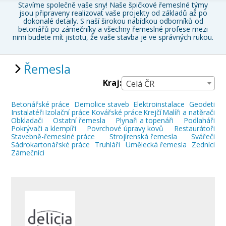
Stavíme společně vaše sny! Naše špičkové řemeslné týmy
jsou připraveny realizovat vaše projekty od základů až po
dokonalé detaily. S naší širokou nabídkou odborníků od
betonářů po zámečníky a všechny řemeslné profese mezi
nimi budete mít jistotu, že vaše stavba je ve správných rukou.
Řemesla
Kraj:
Celá ČR
Betonářské práce
Demolice staveb
Elektroinstalace
Geodeti
Instalatéři
Izolační práce
Kovářské práce
Krejčí
Malíři a natěrači
Obkladači
Ostatní řemesla
Plynaři a topenáři
Podlaháři
Pokrývači a klempíři
Povrchové úpravy kovů
Restaurátoři
Stavebně-řemeslné práce
Strojírenská řemesla
Svářeči
Sádrokartonářské práce
Truhláři
Umělecká řemesla
Zedníci
Zámečníci