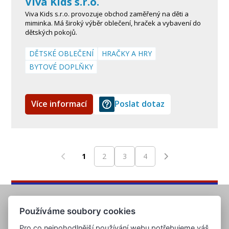
Viva Kids s.r.o.
Viva Kids s.r.o. provozuje obchod zaměřený na děti a
miminka. Má široký výběr oblečení, hraček a vybavení do
dětských pokojů.
DĚTSKÉ OBLEČENÍ
HRAČKY A HRY
BYTOVÉ DOPLŇKY
Více informací
Poslat dotaz
1
2
3
4
Používáme soubory cookies
Pro co nejpohodlnější používání webu potřebujeme váš