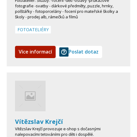
Fotoateliér: Služby: -focení -děti -oslavy -průkazové
fotografie -svatby - dárkové předměty, puzzle, hrnky,
polštářky - fotoporcelány - focení pro mateřské školky a
školy - prodej alb, rámečků a filmů
FOTOATELIÉRY
Více informací
Poslat dotaz
Vítězslav Krejčí
Vítězslav Krejčí provozuje e-shop s dočasnými
nalepovacími tetováními pro děti i dospělé.