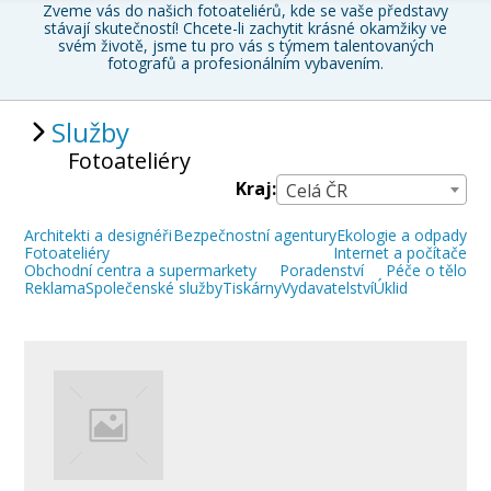
Zveme vás do našich fotoateliérů, kde se vaše představy
stávají skutečností! Chcete-li zachytit krásné okamžiky ve
svém životě,
jsme tu pro vás s týmem talentovaných
fotografů
a profesionálním vybavením.
Služby
Fotoateliéry
Kraj:
Celá ČR
Architekti a designéři
Bezpečnostní agentury
Ekologie a odpady
Fotoateliéry
Internet a počítače
Obchodní centra a supermarkety
Poradenství
Péče o tělo
Reklama
Společenské služby
Tiskárny
Vydavatelství
Úklid