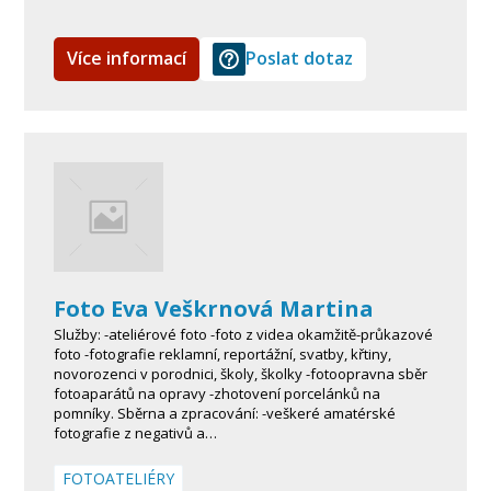
Více informací
Poslat dotaz
Foto Eva Veškrnová Martina
Služby: -ateliérové foto -foto z videa okamžitě-průkazové
foto -fotografie reklamní, reportážní, svatby, křtiny,
novorozenci v porodnici, školy, školky -fotoopravna sběr
fotoaparátů na opravy -zhotovení porcelánků na
pomníky. Sběrna a zpracování: -veškeré amatérské
fotografie z negativů a…
FOTOATELIÉRY