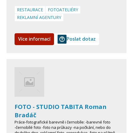
RESTAURACE
FOTOATELIÉRY
REKLAMNÍ AGENTURY
Více informací
Poslat dotaz
FOTO - STUDIO TABITA Roman
Bradáč
Práce-fotografické barevně i černobíle: -barevné foto
-černobílé foto -foto na průkazy -na počkání, nebo do
druhého dne -reklamní foto -reprodukce -foto na plátně -