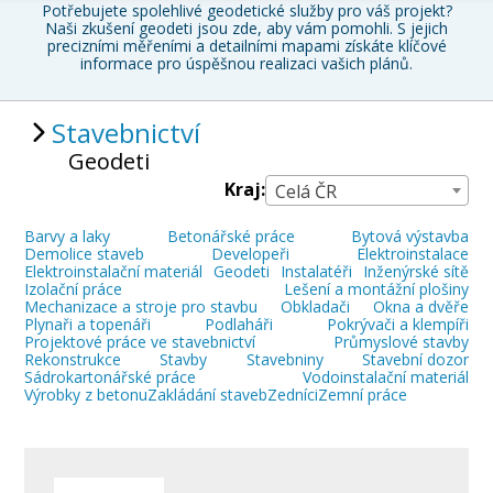
Potřebujete spolehlivé
geodetické služby pro váš projekt
?
Naši zkušení geodeti jsou zde, aby vám pomohli. S jejich
precizními měřeními a detailními mapami získáte klíčové
informace pro úspěšnou realizaci vašich plánů.
Stavebnictví
Geodeti
Kraj:
Celá ČR
Barvy a laky
Betonářské práce
Bytová výstavba
Demolice staveb
Developeři
Elektroinstalace
Elektroinstalační materiál
Geodeti
Instalatéři
Inženýrské sítě
Izolační práce
Lešení a montážní plošiny
Mechanizace a stroje pro stavbu
Obkladači
Okna a dvěře
Plynaři a topenáři
Podlaháři
Pokrývači a klempíři
Projektové práce ve stavebnictví
Průmyslové stavby
Rekonstrukce
Stavby
Stavebniny
Stavební dozor
Sádrokartonářské práce
Vodoinstalační materiál
Výrobky z betonu
Zakládání staveb
Zedníci
Zemní práce