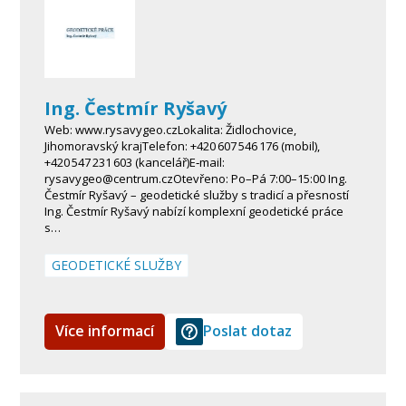
Ing. Čestmír Ryšavý
Web: www.rysavygeo.czLokalita: Židlochovice,
Jihomoravský krajTelefon: +420 607 546 176 (mobil),
+420 547 231 603 (kancelář)E‑mail:
rysavygeo@centrum.czOtevřeno: Po–Pá 7:00–15:00 Ing.
Čestmír Ryšavý – geodetické služby s tradicí a přesností
Ing. Čestmír Ryšavý nabízí komplexní geodetické práce
s…
GEODETICKÉ SLUŽBY
Více informací
Poslat dotaz