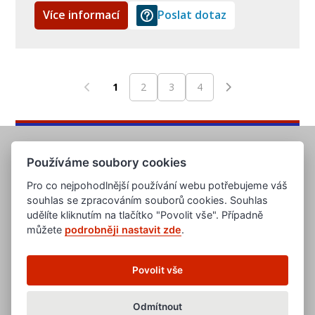
Více informací
Poslat dotaz
1
2
3
4
Používáme soubory cookies
Pro co nejpohodlnější používání webu potřebujeme váš
souhlas se zpracováním souborů cookies. Souhlas
udělíte kliknutím na tlačítko "Povolit vše". Případně
můžete
podrobněji nastavit zde
.
www.evropska-databanka.cz
www.edb.cz
www.edb.eu
Povolit vše
www.poptavka.net
www.nabidka.net
www.14000.cz
Odmítnout