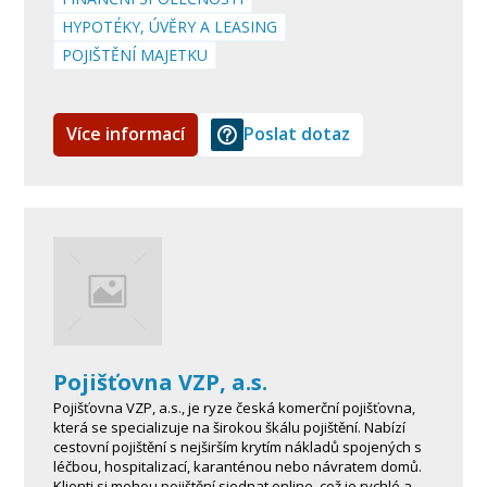
HYPOTÉKY, ÚVĚRY A LEASING
POJIŠTĚNÍ MAJETKU
Více informací
Poslat dotaz
Pojišťovna VZP, a.s.
Pojišťovna VZP, a.s., je ryze česká komerční pojišťovna,
která se specializuje na širokou škálu pojištění. Nabízí
cestovní pojištění s nejširším krytím nákladů spojených s
léčbou, hospitalizací, karanténou nebo návratem domů.
Klienti si mohou pojištění sjednat online, což je rychlé a