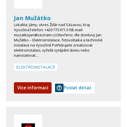
Jan Mužátko
Lokalita: Jámy, okres Žďár nad Sázavou, Kraj
VysočinaTelefon: +420 773 971 310E‑mail:
muzatkojan@seznam.czOtevřeno: dle domluvy Jan
Mužátko – Elektroinstalace, fotovoltaika a technické
instalace na Vysočině Potřebujete zrealizovat
elektroinstalaci, vyřešit vytápění domu nebo
nainstalovat…
ELEKTROINSTALACE
Více informací
Poslat dotaz