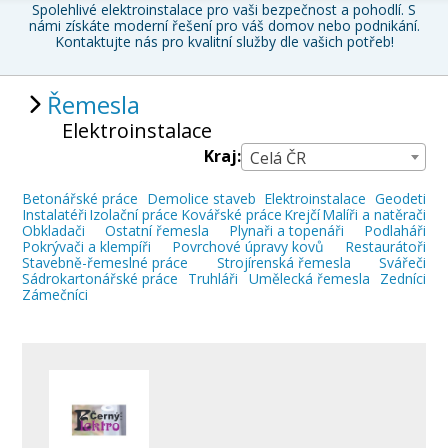
Spolehlivé elektroinstalace pro vaši bezpečnost a pohodlí
. S
námi získáte moderní řešení pro váš domov nebo podnikání.
Kontaktujte nás pro kvalitní služby dle vašich potřeb!
Řemesla
Elektroinstalace
Kraj:
Celá ČR
Betonářské práce
Demolice staveb
Elektroinstalace
Geodeti
Instalatéři
Izolační práce
Kovářské práce
Krejčí
Malíři a natěrači
Obkladači
Ostatní řemesla
Plynaři a topenáři
Podlaháři
Pokrývači a klempíři
Povrchové úpravy kovů
Restaurátoři
Stavebně-řemeslné práce
Strojírenská řemesla
Svářeči
Sádrokartonářské práce
Truhláři
Umělecká řemesla
Zedníci
Zámečníci