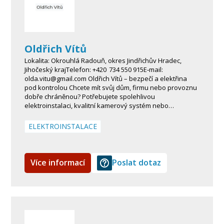
Oldřich Vítů
Lokalita: Okrouhlá Radouň, okres Jindřichův Hradec,
Jihočeský krajTelefon: +420 734 550 915E‑mail:
olda.vitu@gmail.com Oldřich Vítů – bezpečí a elektřina
pod kontrolou Chcete mít svůj dům, firmu nebo provoznu
dobře chráněnou? Potřebujete spolehlivou
elektroinstalaci, kvalitní kamerový systém nebo…
ELEKTROINSTALACE
Více informací
Poslat dotaz