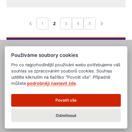
1
2
3
4
5
Používáme soubory cookies
Pro co nejpohodlnější používání webu potřebujeme váš
souhlas se zpracováním souborů cookies. Souhlas
udělíte kliknutím na tlačítko "Povolit vše". Případně
můžete
podrobněji nastavit zde
.
www.evropska-databanka.cz
www.edb.cz
www.edb.eu
Povolit vše
www.poptavka.net
www.nabidka.net
www.14000.cz
Odmítnout
clanky.edb.cz
Všeobecné obchodní podmínky