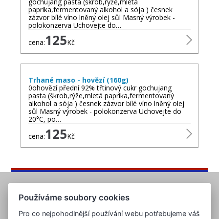
gochujang pasta (škrob,rýže,mletá
paprika,fermentovaný alkohol a sója ) česnek
zázvor bílé víno lněný olej sůl Masný výrobek -
polokonzerva Uchovejte do…
125
cena:
Kč
Trhané maso - hovězí (160g)
0ohovězí přední 92% třtinový cukr gochujang
pasta (škrob,rýže,mletá paprika,fermentovaný
alkohol a sója ) česnek zázvor bílé víno lněný olej
sůl Masný výrobek - polokonzerva Uchovejte do
20°C, po…
125
cena:
Kč
Používáme soubory cookies
Pro co nejpohodlnější používání webu potřebujeme váš