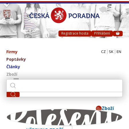
Registrace hosta
Přihlášení
Firmy
CZ
SK
EN
Poptávky
Články
Zboží
Zboží
Potěšení ve skle