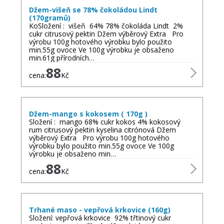
Džem-višeň se 78% čokoládou Lindt
(170gramů)
KoSložení : višeň 64% 78% čokoláda Lindt 2%
cukr citrusový pektin Džem výběrový Extra Pro
výrobu 100g hotového výrobku bylo použito
min.55g ovoce Ve 100g výrobku je obsaženo
min.61g přírodních…
88
cena:
Kč
Džem-mango s kokosem ( 170g )
Složení : mango 68% cukr kokos 4% kokosový
rum citrusový pektin kyselina citrónová Džem
výběrový Extra Pro výrobu 100g hotového
výrobku bylo použito min.55g ovoce Ve 100g
výrobku je obsaženo min…
88
cena:
Kč
Trhané maso - vepřová krkovice (160g)
Složení: vepřová krkovice 92% třtinový cukr