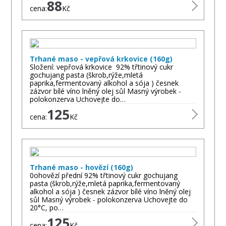
88
cena:
Kč
Trhané maso - vepřová krkovice (160g)
Složení: vepřová krkovice 92% třtinový cukr
gochujang pasta (škrob,rýže,mletá
paprika,fermentovaný alkohol a sója ) česnek
zázvor bílé víno lněný olej sůl Masný výrobek -
polokonzerva Uchovejte do…
125
cena:
Kč
Trhané maso - hovězí (160g)
0ohovězí přední 92% třtinový cukr gochujang
pasta (škrob,rýže,mletá paprika,fermentovaný
alkohol a sója ) česnek zázvor bílé víno lněný olej
sůl Masný výrobek - polokonzerva Uchovejte do
20°C, po…
125
cena:
Kč