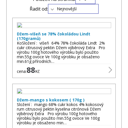
Řadit od:
Nejnovější
Džem-višeň se 78% čokoládou Lindt
(170gramů)
KoSložení : višeň 64% 78% čokoláda Lindt 2%
cukr citrusový pektin Džem výběrový Extra Pro
výrobu 100g hotového výrobku bylo použito
min.55g ovoce Ve 100g výrobku je obsaženo
min.61g přírodních…
88
cena:
Kč
Džem-mango s kokosem ( 170g )
Složení : mango 68% cukr kokos 4% kokosový
rum citrusový pektin kyselina citrónová Džem
výběrový Extra Pro výrobu 100g hotového
výrobku bylo použito min.55g ovoce Ve 100g
výrobku je obsaženo min…