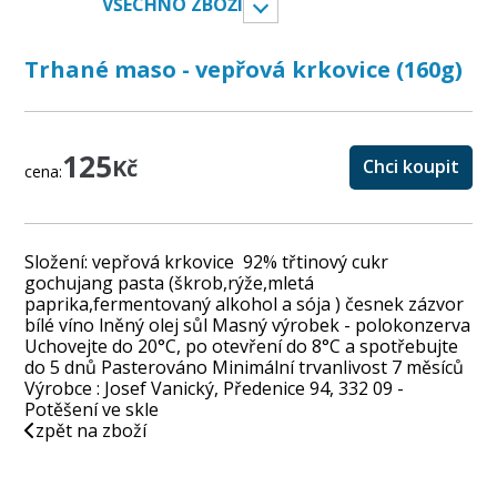
VŠECHNO ZBOŽÍ
Trhané maso - vepřová krkovice (160g)
125
Kč
Chci koupit
cena:
Složení: vepřová krkovice 92% třtinový cukr
gochujang pasta (škrob,rýže,mletá
paprika,fermentovaný alkohol a sója ) česnek zázvor
bílé víno lněný olej sůl Masný výrobek - polokonzerva
Uchovejte do 20°C, po otevření do 8°C a spotřebujte
do 5 dnů Pasterováno Minimální trvanlivost 7 měsíců
Výrobce : Josef Vanický, Předenice 94, 332 09 -
Potěšení ve skle
zpět na zboží