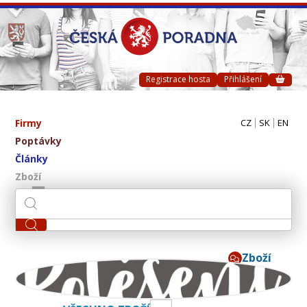
Registrace hosta
Přihlášení
Firmy
CZ
SK
EN
Poptávky
Články
Zboží
Zboží
Potěšení ve skle