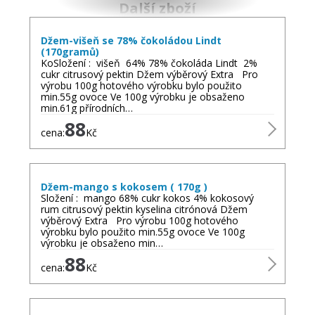
Další zboží
Džem-višeň se 78% čokoládou Lindt
(170gramů)
KoSložení : višeň 64% 78% čokoláda Lindt 2%
cukr citrusový pektin Džem výběrový Extra Pro
výrobu 100g hotového výrobku bylo použito
min.55g ovoce Ve 100g výrobku je obsaženo
min.61g přírodních…
88
cena:
Kč
Džem-mango s kokosem ( 170g )
Složení : mango 68% cukr kokos 4% kokosový
rum citrusový pektin kyselina citrónová Džem
výběrový Extra Pro výrobu 100g hotového
výrobku bylo použito min.55g ovoce Ve 100g
výrobku je obsaženo min…
88
cena:
Kč