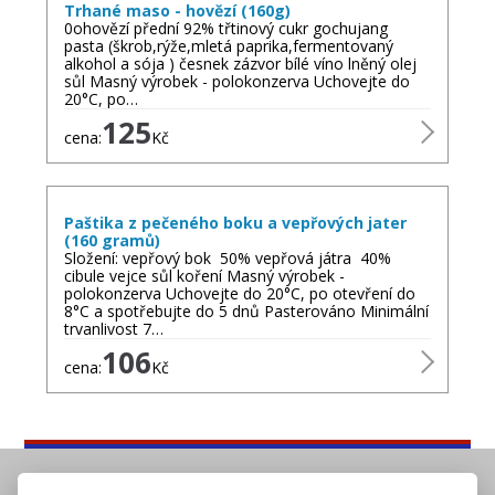
Trhané maso - hovězí (160g)
0ohovězí přední 92% třtinový cukr gochujang
pasta (škrob,rýže,mletá paprika,fermentovaný
alkohol a sója ) česnek zázvor bílé víno lněný olej
sůl Masný výrobek - polokonzerva Uchovejte do
20°C, po…
125
cena:
Kč
Paštika z pečeného boku a vepřových jater
(160 gramů)
Složení: vepřový bok 50% vepřová játra 40%
cibule vejce sůl koření Masný výrobek -
polokonzerva Uchovejte do 20°C, po otevření do
8°C a spotřebujte do 5 dnů Pasterováno Minimální
trvanlivost 7…
106
cena:
Kč