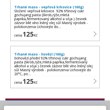
Trhané maso - vepřová krkovice (160g)
Složení: vepřová krkovice 92% třtinový cukr
gochujang pasta (škrob,rýže,mletá
paprika,fermentovaný alkohol a sója ) česnek
zázvor bílé víno lněný olej sůl Masný výrobek -
polokonzerva Uchovejte do…
125
cena:
Kč
Trhané maso - hovězí (160g)
0ohovězí přední 92% třtinový cukr gochujang
pasta (škrob,rýže,mletá paprika,fermentovaný
alkohol a sója ) česnek zázvor bílé víno lněný olej
sůl Masný výrobek - polokonzerva Uchovejte do
20°C, po…
125
cena:
Kč