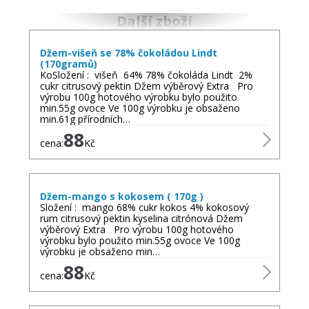
Další zboží
Džem-višeň se 78% čokoládou Lindt
(170gramů)
KoSložení : višeň 64% 78% čokoláda Lindt 2%
cukr citrusový pektin Džem výběrový Extra Pro
výrobu 100g hotového výrobku bylo použito
min.55g ovoce Ve 100g výrobku je obsaženo
min.61g přírodních…
88
cena:
Kč
Džem-mango s kokosem ( 170g )
Složení : mango 68% cukr kokos 4% kokosový
rum citrusový pektin kyselina citrónová Džem
výběrový Extra Pro výrobu 100g hotového
výrobku bylo použito min.55g ovoce Ve 100g
výrobku je obsaženo min…
88
cena:
Kč