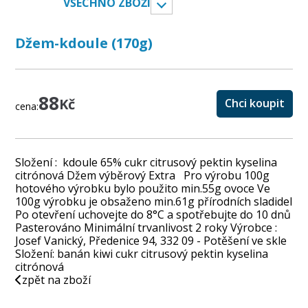
VŠECHNO ZBOŽÍ
Džem-kdoule (170g)
88
Kč
Chci koupit
cena:
Složení : kdoule 65% cukr citrusový pektin kyselina
citrónová Džem výběrový Extra Pro výrobu 100g
hotového výrobku bylo použito min.55g ovoce Ve
100g výrobku je obsaženo min.61g přírodních sladidel
Po otevření uchovejte do 8°C a spotřebujte do 10 dnů
Pasterováno Minimální trvanlivost 2 roky Výrobce :
Josef Vanický, Předenice 94, 332 09 - Potěšení ve skle
Složení: banán kiwi cukr citrusový pektin kyselina
citrónová
zpět na zboží