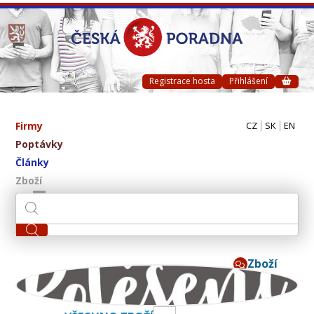
Registrace hosta
Přihlášení
Firmy
CZ
SK
EN
Poptávky
Články
Zboží
Zboží
Potěšení ve skle