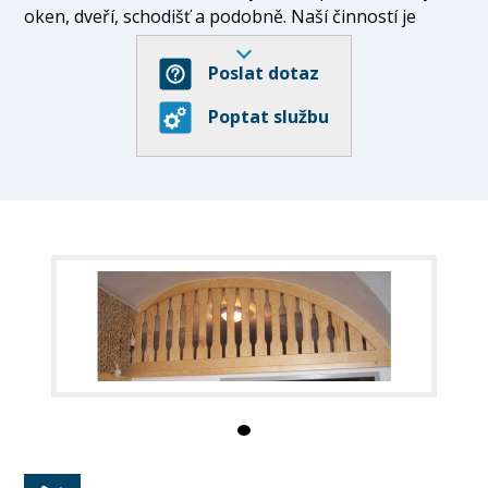
oken, dveří, schodišť a podobně. Naší činností je
klasická řemeslná práce, a to ýroba stolů, oken, dveří,
postelí, schodů. nábytku a dalších a dále speciálních
Poslat dotaz
činností, jako jsou řezby, pergoly, výroba replik,
Poptat službu
školní nábytek a restaurátorské práce.
Výroba:
- klasické řemeslné práce (stoly, okna, dveře, police,
postele, schody, obklady, podlahy, nábytek, kuchyně,
parapety, věšákové stěny, vestavěné skříně a další)
-
speciální práce (řezby, pergoly, výroba replik, školní
nábytek, restaurátorské práce)
Naši výrobní firmu najdete v Trutnově na ulici
Petříkovická 32.