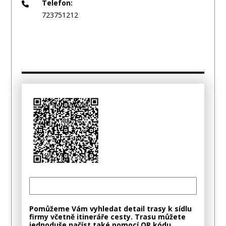
Telefon:
723751212
Pomůžeme Vám vyhledat detail trasy k sídlu
firmy včetně itineráře cesty. Trasu můžete
jednoduše načíst také pomocí QR kódu.