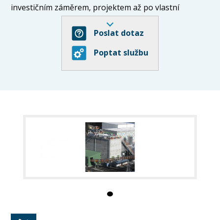
investičním záměrem, projektem až po vlastní
realizaci staveb. Opíráme se o zkušený a stabilní
manažerský tým, který je neustále doplňován
Poslat dotaz
mladými pracovníky.
Poptat službu
Naše služby:
- bytová výstavba a rodinné domy - bytové a rodinné
domy realizované společností SOSTAF s.r.o. se staly
nedílnou součástí měst pardubického regionu.
- průmyslová výstavba - v našem portfoliu je široké
spektrum různých průmyslových staveb od
rekonstrukcí až po výstavbu na „zelené louce“.
Především se jedná o stavby železobetonové
monolitické nebo Prefa konstrukce pro průmyslovou
výrobu širokého okruhu investorů.
- občanské a administrativní budovy