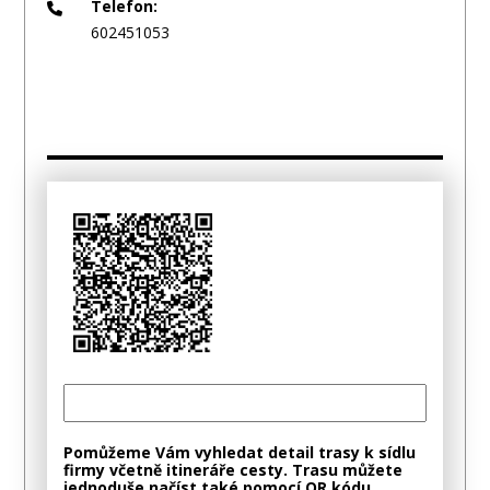
Telefon:
602451053
Pomůžeme Vám vyhledat detail trasy k sídlu
firmy včetně itineráře cesty. Trasu můžete
jednoduše načíst také pomocí QR kódu.