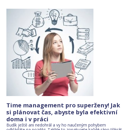
Time management pro superženy! Jak
si plánovat čas, abyste byla efektivní
doma i v práci
Budík ještě ani nedohrál a vy ho naučeným pohybem
odkládáte na později. Takhle to zopakujete každé ráno třikrát.