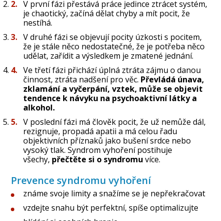
V první fázi přestává práce jedince ztrácet systém,
je chaotický, začíná dělat chyby a mít pocit, že
nestíhá.
V druhé fázi se objevují pocity úzkosti s pocitem,
že je stále něco nedostatečné, že je potřeba něco
udělat, zařídit a výsledkem je zmatené jednání.
Ve třetí fázi přichází úplná ztráta zájmu o danou
činnost, ztráta nadšení pro věc.
Převládá únava,
zklamání a vyčerpání, vztek, může se objevit
tendence k návyku na psychoaktivní látky a
alkohol.
V poslední fázi má člověk pocit, že už nemůže dál,
rezignuje, propadá apatii a má celou řadu
objektivních příznaků jako bušení srdce nebo
vysoký tlak. Syndrom vyhoření postihuje
všechy,
přečtěte si o syndromu
více.
Prevence syndromu vyhoření
známe svoje limity a snažíme se je nepřekračovat
vzdejte snahu být perfektní, spíše optimalizujte