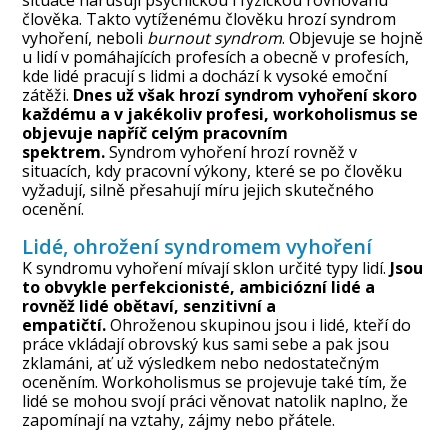
člověka. Takto vytíženému člověku hrozí syndrom
vyhoření, neboli
burnout syndrom
. Objevuje se hojně
u lidí v pomáhajících profesích a obecně v profesích,
kde lidé pracují s lidmi a dochází k vysoké emoční
zátěži.
Dnes už však hrozí syndrom vyhoření skoro
každému a v jakékoliv profesi, workoholismus se
objevuje napříč celým pracovním
spektrem.
Syndrom vyhoření hrozí rovněž v
situacích, kdy pracovní výkony, které se po člověku
vyžadují, silně přesahují míru jejich skutečného
ocenění.
Lidé, ohrožení syndromem vyhoření
K syndromu vyhoření mívají sklon určité typy lidí.
Jsou
to obvykle perfekcionisté, ambiciózní lidé a
rovněž lidé obětaví, senzitivní a
empatičtí.
Ohroženou skupinou jsou i lidé, kteří do
práce vkládají obrovský kus sami sebe a pak jsou
zklamáni, ať už výsledkem nebo nedostatečným
oceněním. Workoholismus se projevuje také tím, že
lidé se mohou svojí práci věnovat natolik naplno, že
zapomínají na vztahy, zájmy nebo přátele.