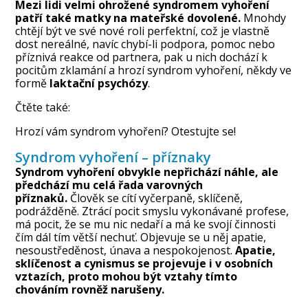
Mezi lidi velmi ohrožené syndromem vyhoření
patří také matky na mateřské dovolené.
Mnohdy
chtějí být ve své nové roli perfektní, což je vlastně
dost nereálné, navíc chybí-li podpora, pomoc nebo
příznivá reakce od partnera, pak u nich dochází k
pocitům zklamání a hrozí syndrom vyhoření, někdy ve
formě
laktační psychózy
.
Čtěte také:
Hrozí vám syndrom vyhoření? Otestujte se!
Syndrom vyhoření – příznaky
Syndrom vyhoření
obvykle nepřichází náhle, ale
předchází mu celá řada varovných
příznaků.
Člověk se cítí vyčerpaně, sklíčeně,
podrážděně. Ztrácí pocit smyslu vykonávané profese,
má pocit, že se mu nic nedaří a má ke svojí činnosti
čím dál tím větší nechuť. Objevuje se u něj apatie,
nesoustředěnost, únava a nespokojenost.
Apatie,
sklíčenost a cynismus se projevuje i v osobních
vztazích, proto mohou být vztahy tímto
chováním rovněž narušeny.