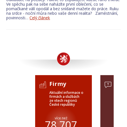
Ve spěchu pak na sebe naházíte první oblečení, co se
pomačkané válí opodál a bez snídaně mažete do práce. Ruku
na srdce - noční můra nebo vaše denní realita? Zaměstnání,
povinnosti…
Celý článek
Firmy
Pop
Aktuální informace o
Poptávk
firmách a službách
celého 
ze všech regionů
veřejné
České republiky
ČR a SR
více než
pře
78 707