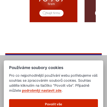
firem
popt
Najít firmu
Pop
Používáme soubory cookies
Pro co nejpohodlnější používání webu potřebujeme váš
souhlas se zpracováním souborů cookies. Souhlas
udělíte kliknutím na tlačítko "Povolit vše". Případně
můžete
podrobněji nastavit zde
.
www.evropska-databanka.cz
www.edb.cz
www.edb.eu
Povolit vše
www.poptavka.net