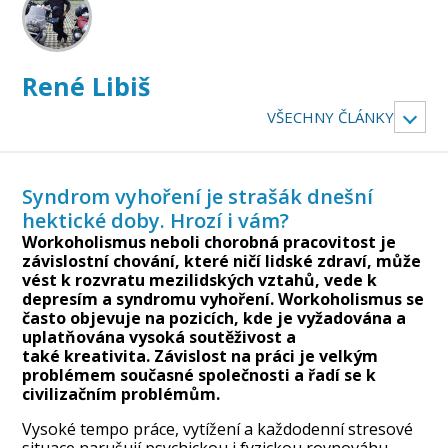
René Libiš
VŠECHNY ČLÁNKY
Syndrom vyhoření je strašák dnešní
hektické doby. Hrozí i vám?
Workoholismus
neboli chorobná pracovitost je
závislostní chování, které ničí lidské zdraví, může
vést k rozvratu mezilidských vztahů,
vede k
depresím
a syndromu vyhoření. Workoholismus se
často objevuje na pozicích, kde je vyžadována a
uplatňována vysoká soutěživost a
také
kreativita
. Závislost na práci je velkým
problémem současné společnosti a řadí se k
civilizačním problémům.
Vysoké tempo práce, vytížení a každodenní stresové
situace narušují psychickou i fyzickou rovnováhu