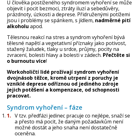
U člověka postiženého syndromem vyhoření se může
objevit i pocit bezmoci, ztráty iluzí a sebedůvěry,
prázdnoty, úzkosti a deprese. Přidruženými potížemi
jsou i problémy se spánkem, s jídlem,
nadměrné pití
alkoholu
apod.
Tělesnou reakcí na stres a syndrom vyhoření bývá
tělesné napětí a vegetativní příznaky jako potivost,
stažený žaludek, tlaky u srdce, průjmy, pocity na
zvracení, bolesti hlavy a bolesti v zádech.
Přečtěte si
o burnoutu více
!
Workoholičtí lidé prožívají syndrom vyhoření
dvojnásob těžce, kromě utrpení z poruchy je
vzniklé deprese odříznou od jediného zdroje
jejich potěšení a kompenzace, od schopnosti
pracovat.
Syndrom vyhoření – fáze
V tzv. předfázi jedinec pracuje co nejlépe, snaží se
a přesto má pocit, že daným požadavkům není
možné dostát a jeho snaha není dostatečně
oceněna.