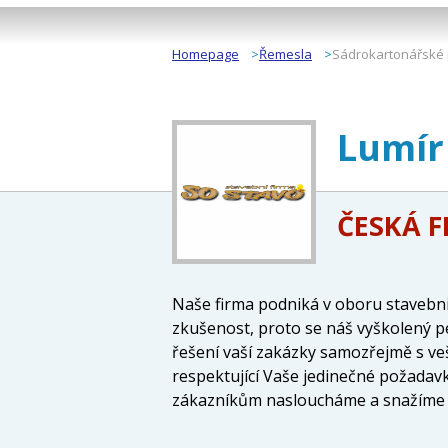
Homepage
Řemesla
Sádrokartonářské 
Lumír
ČESKÁ 
Naše firma podniká v oboru stavebnic
zkušenost, proto se náš vyškolený per
řešení vaší zakázky samozřejmě s veš
respektující Vaše jedinečné požadavk
zákazníkům nasloucháme a snažíme se
Svým zákazníkům nabízíme anhydrit
vytápění, strojní omítky, montáž šik