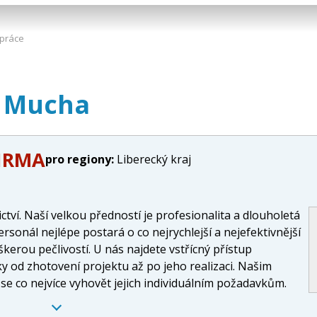
práce
 Mucha
FIRMA
pro regiony:
Liberecký kraj
tví. Naší velkou předností je profesionalita a dlouholetá
sonál nejlépe postará o co nejrychlejší a nejefektivnější
kerou pečlivostí. U nás najdete vstřícný přístup
y od zhotovení projektu až po jeho realizaci. Našim
 co nejvíce vyhovět jejich individuálním požadavkům.
ové a cemenzové podlahy, polystyrenbeton, podlahové
mých i rovných podhledu SDK a fermacell.