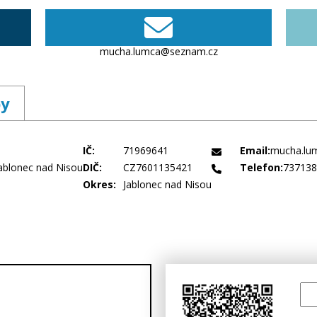
mucha.lumca@seznam.cz
by
IČ:
71969641
Email:
mucha.lu
ablonec nad Nisou
DIČ:
CZ7601135421
Telefon:
737138
Okres:
Jablonec nad Nisou