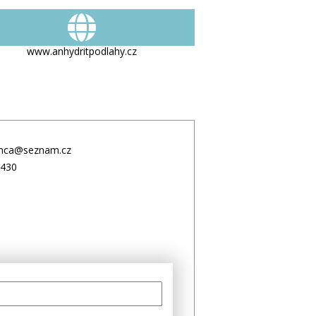
www.anhydritpodlahy.cz
mca@seznam.cz
430