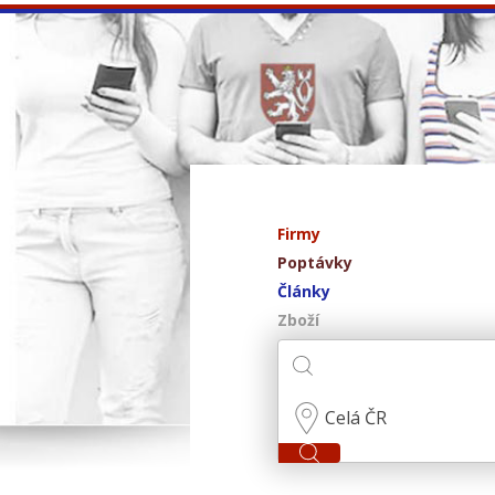
Firmy
Poptávky
Články
Zboží
Celá ČR