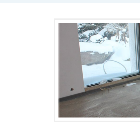
Nabízíme Vám:
- anhydritové podlahy
- cementové podlahy
- polystyrenbeton
- podlahové topení
- strojní omítky
- montáž SDK
Sídlíme v Jablonci nad Nisou na ulic