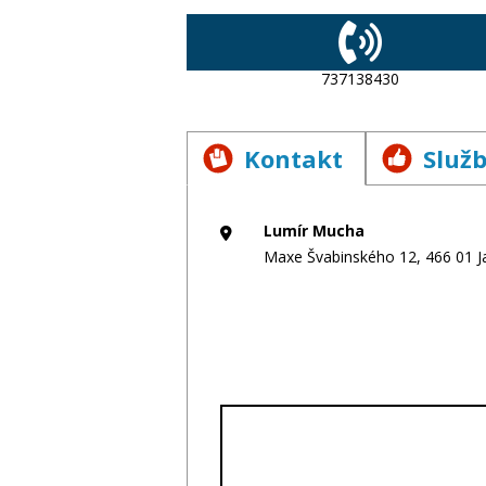
737138430
Kontakt
Služ
Lumír Mucha
Maxe Švabinského 12, 466 01 J