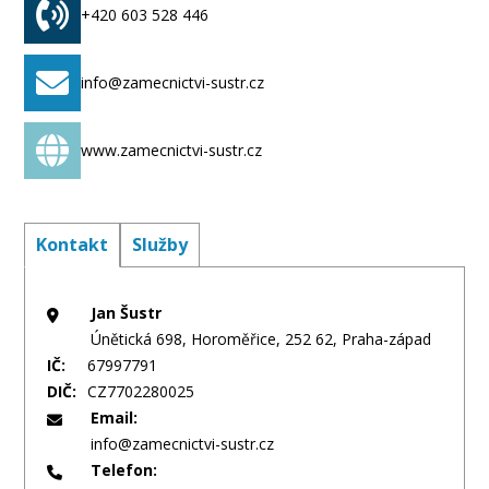
+420 603 528 446
info@zamecnictvi-sustr.cz
www.zamecnictvi-sustr.cz
Kontakt
Služby
Jan Šustr
Únětická 698, Horoměřice, 252 62, Praha-západ
IČ:
67997791
DIČ:
CZ7702280025
Email:
info@zamecnictvi-sustr.cz
Telefon: