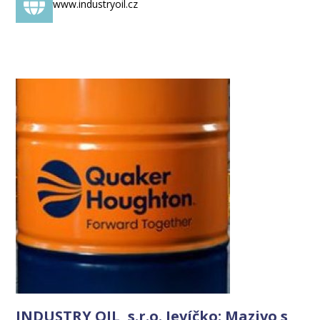
www.industryoil.cz
INDUSTRY OIL, s.r.o. Jevíčko: Mazivo s