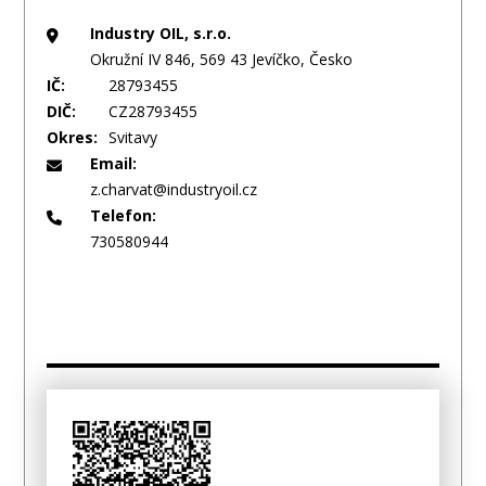
Industry OIL, s.r.o.
Okružní IV 846, 569 43 Jevíčko, Česko
IČ:
28793455
DIČ:
CZ28793455
Okres:
Svitavy
Email:
z.charvat@industryoil.cz
Telefon:
730580944