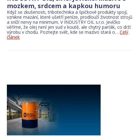
mozkem, srdcem a kapkou humoru
Když se zkušenosti, tribotechnika a špičkové produkty spojí,
vznikne mazání, které ušetří peníze, prodlouží životnost strojů
a sníží nervy na minimum. V INDUSTRY OIL s.r.o. Jevíčko
věříme, že olej není jen sud v koutě, ale chytrý parťák, co drží
výrobu v chodu. Poznejte svět, kde se mazivo stará o…
Celý
článek