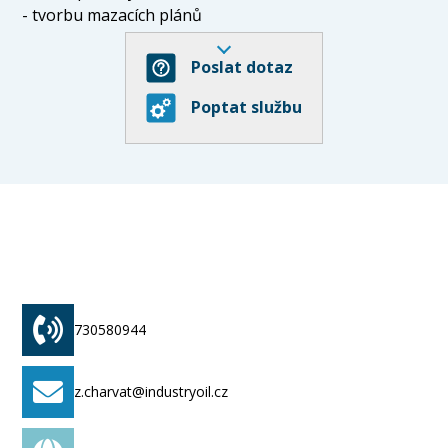
- tvorbu mazacích plánů
- odstranění technologických problémů v souvislosti s
tribotechnikou
Poslat dotaz
- ekonomické zhodnocení používaných produktů
Poptat službu
- provozní kontrolu produktů a rozbory vzorků s
vyhodnocením
- sjednocení maziv a snížení stavu zásob
- proškolení obsluh strojů a vedoucích pracovníků
provozů
730580944
z.charvat@industryoil.cz