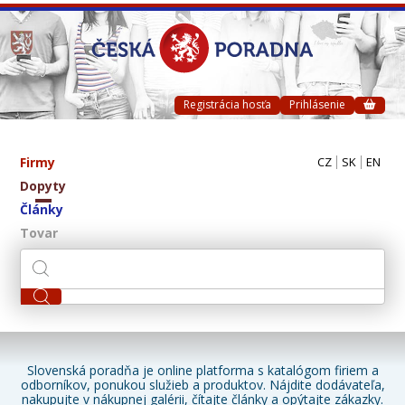
Registrácia hosťa
Prihlásenie
Firmy
CZ
SK
EN
Dopyty
Články
Tovar
Slovenská poradňa je online platforma s katalógom firiem a
odborníkov, ponukou služieb a produktov. Nájdite dodávateľa,
nakupujte v nákupnej galérii, čítajte články a opýtajte zákazky.