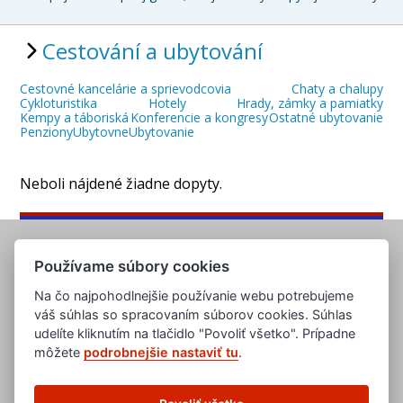
Cestování a ubytování
Cestovné kancelárie a sprievodcovia
Chaty a chalupy
Cykloturistika
Hotely
Hrady, zámky a pamiatky
Kempy a táboriská
Konferencie a kongresy
Ostatné ubytovanie
Penziony
Ubytovne
Ubytovanie
Neboli nájdené žiadne dopyty.
Používame súbory cookies
Na čo najpohodlnejšie používanie webu potrebujeme
váš súhlas so spracovaním súborov cookies. Súhlas
udelíte kliknutím na tlačidlo "Povoliť všetko". Prípadne
môžete
podrobnejšie nastaviť tu
.
www.evropska-databanka.cz
www.edb.cz
www.edb.eu