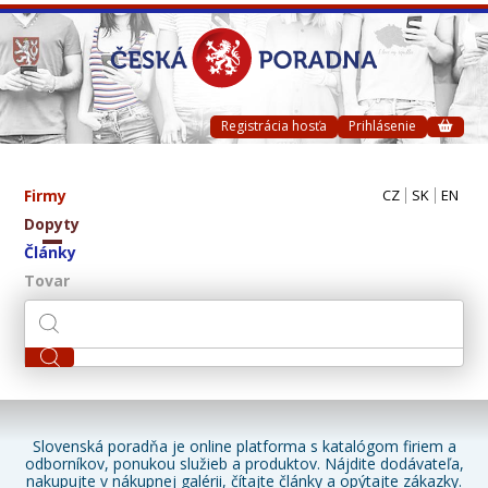
Registrácia hosťa
Prihlásenie
Firmy
CZ
SK
EN
Dopyty
Články
Tovar
Slovenská poradňa je online platforma s katalógom firiem a
odborníkov, ponukou služieb a produktov. Nájdite dodávateľa,
nakupujte v nákupnej galérii, čítajte články a opýtajte zákazky.