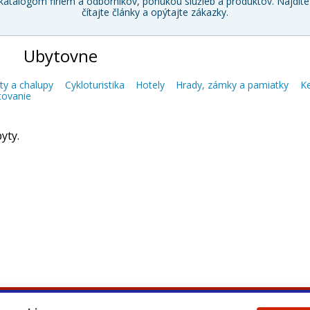
katalógom firiem a odborníkov, ponukou služieb a produktov. Nájdite 
čítajte články a opýtajte zákazky.
Ubytovne
ty a chalupy
Cykloturistika
Hotely
Hrady, zámky a pamiatky
Ke
tovanie
yty.