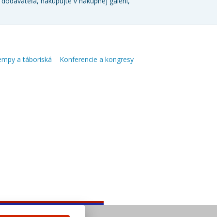
dodávateľa, nakupujte v nákupnej galérii,
mpy a táboriská
Konferencie a kongresy