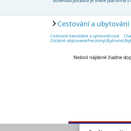
Slovenská poradňa je online platforma s 
Cestování a ubytování
Cestovné kancelárie a sprievodcovia
Cha
Ostatné ubytovanie
Penziony
Ubytovne
Uby
Neboli nájdené žiadne dop