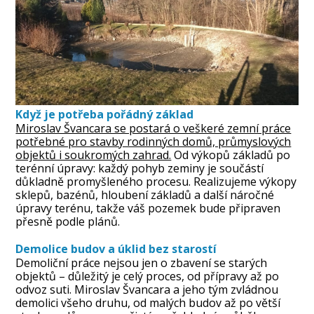
Když je potřeba pořádný základ
Miroslav Švancara se postará o veškeré zemní práce
potřebné pro stavby rodinných domů, průmyslových
objektů i soukromých zahrad.
Od výkopů základů po
terénní úpravy: každý pohyb zeminy je součástí
důkladně promyšleného procesu. Realizujeme výkopy
sklepů, bazénů, hloubení základů a další náročné
úpravy terénu, takže váš pozemek bude připraven
přesně podle plánů.
Demolice budov a úklid bez starostí
Demoliční práce nejsou jen o zbavení se starých
objektů – důležitý je celý proces, od přípravy až po
odvoz suti. Miroslav Švancara a jeho tým zvládnou
demolici všeho druhu, od malých budov až po větší