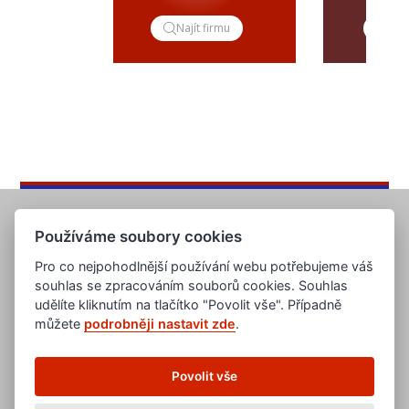
Najít firmu
Pop
Používáme soubory cookies
Pro co nejpohodlnější používání webu potřebujeme váš
souhlas se zpracováním souborů cookies. Souhlas
udělíte kliknutím na tlačítko "Povolit vše". Případně
můžete
podrobněji nastavit zde
.
www.evropska-databanka.cz
www.edb.cz
www.edb.eu
Povolit vše
www.poptavka.net
www.nabidka.net