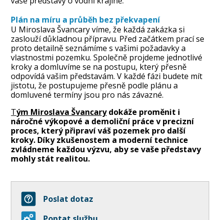
vaše představy o vodní krajině.
Plán na míru a průběh bez překvapení
U Miroslava Švancary víme, že každá zakázka si
zaslouží důkladnou přípravu. Před začátkem prací se
proto detailně seznámíme s vašimi požadavky a
vlastnostmi pozemku. Společně projdeme jednotlivé
kroky a domluvíme se na postupu, který přesně
odpovídá vašim představám. V každé fázi budete mít
jistotu, že postupujeme přesně podle plánu a
domluvené termíny jsou pro nás závazné.
T
ým Miroslava Švancary
dokáže proměnit i
náročné výkopové a demoliční práce v precizní
proces, který připraví váš pozemek pro další
kroky. Díky zkušenostem a moderní technice
zvládneme každou výzvu, aby se vaše představy
mohly stát realitou.
Poslat dotaz
Poptat službu