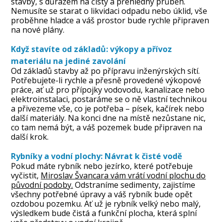
stavby, s důrazem na čistý a přehledný průběh.
Nemusíte se starat o likvidaci odpadu nebo úklid, vše
proběhne hladce a váš prostor bude rychle připraven
na nové plány.
Když stavíte od základů: výkopy a přívoz
materiálu na jediné zavolání
Od základů stavby až po přípravu inženýrských sítí.
Potřebujete-li rychle a přesně provedené výkopové
práce, ať už pro přípojky vodovodu, kanalizace nebo
elektroinstalaci, postaráme se o ně vlastní technikou
a přivezeme vše, co je potřeba – písek, kačírek nebo
další materiály. Na konci dne na místě nezůstane nic,
co tam nemá být, a váš pozemek bude připraven na
další krok.
Rybníky a vodní plochy: Návrat k čisté vodě
Pokud máte rybník nebo jezírko, které potřebuje
vyčistit,
Miroslav Švancara vám vrátí vodní plochu do
původní podoby.
Odstraníme sedimenty, zajistíme
všechny potřebné úpravy a váš rybník bude opět
ozdobou pozemku. Ať už je rybník velký nebo malý,
výsledkem bude čistá a funkční plocha, která splní