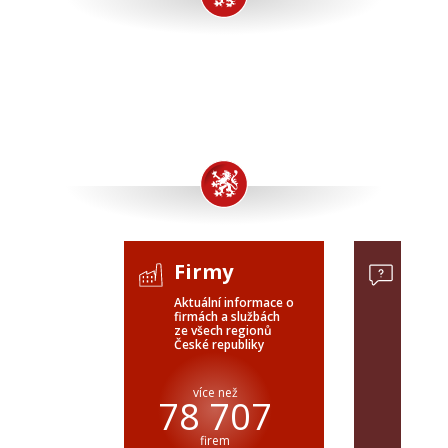
Firmy
Pop
Aktuální informace o
Poptávk
firmách a službách
celého 
ze všech regionů
veřejné
České republiky
ČR a SR
více než
pře
78 707
firem
popt