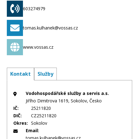
603274979
tomas.kulhanek@vossas.cz
www.vossas.cz
Kontakt
Služby
Vodohospodářské služby a servis a.s.
Jiřího Dimitrova 1619, Sokolov, Česko
IČ:
25211820
DIČ:
CZ25211820
Okres:
Sokolov
Email:
tomas.kulhanek@vossas.cz