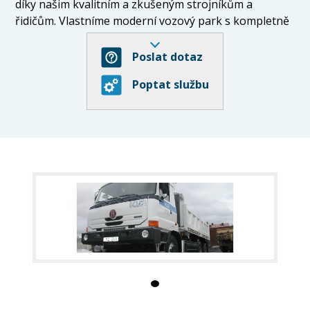
díky našim kvalitním a zkušeným strojníkům a
řidičům. Vlastníme moderní vozový park s kompletně
vybavenými traktorbagry a malým pásovým
rypadlem. Sídlíme v Sokolově, působíme po celém
Poslat dotaz
Karlovarském kraji.
Poptat službu
- silniční motorová doprava nákladní
- zemní a výkopové práce
- čištění kanalizací a vývozy septiků a jímek
- dovoz pitné vody do bazénů
- pronájem kontejnerů na pitnou vodu a odpad
- provoz mechanizačních prostředků – vozidel
- půjčovna motorových vozidel
- koupě zboží za účelem dalšího prodeje a prodej v
režimu živnosti volné
- účetní a administrativní práce v režimu živnosti
volné