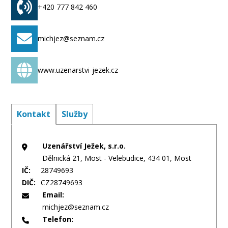
+420 777 842 460
michjez@seznam.cz
www.uzenarstvi-jezek.cz
Kontakt
Služby
Uzenářství Ježek, s.r.o.
Dělnická 21, Most - Velebudice, 434 01, Most
IČ:
28749693
DIČ:
CZ28749693
Email:
michjez@seznam.cz
Telefon: