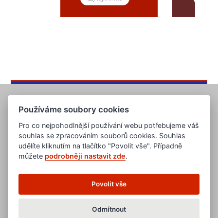
Používáme soubory cookies
Pro co nejpohodlnější používání webu potřebujeme váš
souhlas se zpracováním souborů cookies. Souhlas
udělíte kliknutím na tlačítko "Povolit vše". Případně
můžete
podrobněji nastavit zde
.
www.evropska-databanka.cz
www.edb.cz
www.edb.eu
Povolit vše
www.poptavka.net
www.nabidka.net
www.14000.cz
Odmítnout
clanky.edb.cz