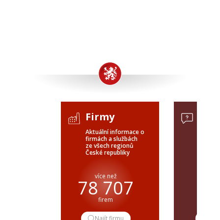
Firmy
Pop
Aktuální informace o
Poptávk
firmách a službách
celého 
ze všech regionů
veřejné
České republiky
ČR a SR
více než
pře
78 707
firem
popt
Najít firmu
Pop