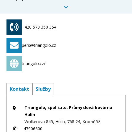
+420 573 350 354
pers@triangolo.cz
triangolo.cz/
Kontakt
Služby
Triangolo, spol s.r.o. Průmyslová kovárna
Hulín
Wolkerova 845, Hulín, 768 24, Kroměříž
IČ:
47906600