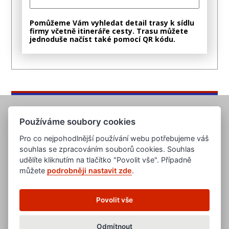
Pomůžeme Vám vyhledat detail trasy k sídlu
firmy včetně itineráře cesty. Trasu můžete
jednoduše načíst také pomocí QR kódu.
Používáme soubory cookies
Pro co nejpohodlnější používání webu potřebujeme váš
souhlas se zpracováním souborů cookies. Souhlas
udělíte kliknutím na tlačítko "Povolit vše". Případně
můžete
podrobněji nastavit zde
.
www.evropska-databanka.cz
www.edb.cz
www.edb.eu
Povolit vše
www.poptavka.net
www.nabidka.net
www.14000.cz
Odmítnout