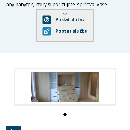
aby nábytek, který si pořizujete, splňoval Vaše
představy a aby nebyl jen obyčejným standardem.
Samozřejmostí je doprava a montáž vyrobeného
Poslat dotaz
nábytku.
Poptat službu
Nabízíme:
- nábytek z masivu, lamina a dýhy
- kuchyně, vestavěné skříně, ložnice, postele, obývací
stěny, koupelnový nábytek, pracovní a jídelní stoly a
jiné dle vašeho přání
- samonosné schody, obklady schodišť, zábradlí,
patra na spaní
Dále Vám dodáme (zprostředkujeme):
- interiérové dveře
- podlahy