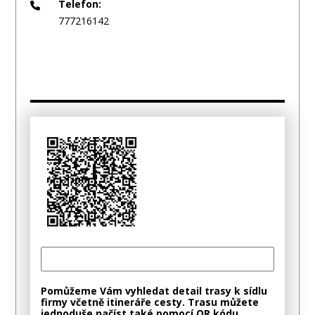
Telefon:
777216142
Pomůžeme Vám vyhledat detail trasy k sídlu
firmy včetně itineráře cesty. Trasu můžete
jednoduše načíst také pomocí QR kódu.