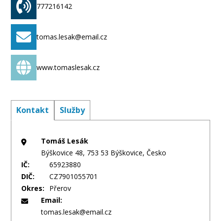
777216142
- nerezové zábradlí
- vestavěné spotřebiče od předních výrobců na trhu.
tomas.lesak@email.cz
www.tomaslesak.cz
Kontakt
Služby
Tomáš Lesák
Býškovice 48, 753 53 Býškovice, Česko
IČ:
65923880
DIČ:
CZ7901055701
Okres:
Přerov
Email:
tomas.lesak@email.cz