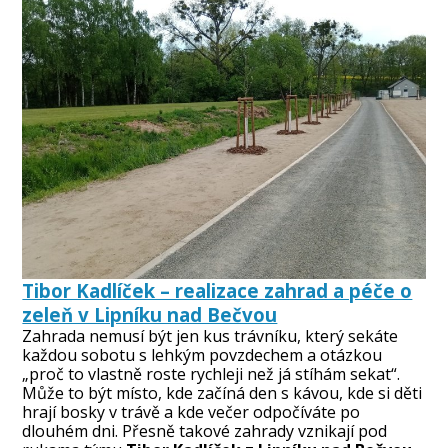
Tibor Kadlíček – realizace zahrad a péče o
zeleň v Lipníku nad Bečvou
Zahrada nemusí být jen kus trávníku, který sekáte
každou sobotu s lehkým povzdechem a otázkou
„proč to vlastně roste rychleji než já stíhám sekat“.
Může to být místo, kde začíná den s kávou, kde si děti
hrají bosky v trávě a kde večer odpočíváte po
dlouhém dni. Přesně takové zahrady vznikají pod