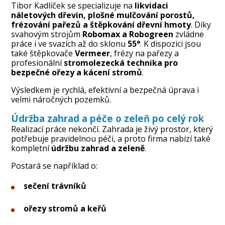
Tibor Kadlíček se specializuje na
likvidaci
náletových dřevin, plošné mulčování porostů,
frézování pařezů a štěpkování dřevní hmoty
. Díky
svahovým strojům
Robomax a Robogreen
zvládne
práce i ve svazích až do sklonu
55°
. K dispozici jsou
také štěpkovače
Vermeer
, frézy na pařezy a
profesionální
stromolezecká technika pro
bezpečné ořezy a kácení stromů
.
Výsledkem je rychlá, efektivní a bezpečná úprava i
velmi náročných pozemků.
Údržba zahrad a péče o zeleň po celý rok
Realizací práce nekončí. Zahrada je živý prostor, který
potřebuje pravidelnou péči, a proto firma nabízí také
kompletní
údržbu zahrad a zeleně
.
Postará se například o:
sečení trávníků
ořezy stromů a keřů