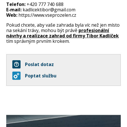
Telefon:
+420 777 740 688
E-mail:
kadlicektibor@gmail.com
Web:
https://www.vseprozelen.cz
Pokud chcete, aby vaše zahrada byla víc než jen místo
na sekání trávy, mohou být právě
profesionální
návrhy a realizace zahrad od firmy Tibor Kadlíček
tím správným prvním krokem.
Poslat dotaz
Poptat službu