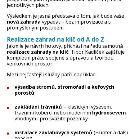
jednotlivých ploch.
Výsledkem je jasná představa o tom, jak bude vaše
nová zahrada
vypadat – bez improvizace a s
promyšleným postupem.
Realizace zahrad na klíč od A do Z
Jakmile je návrh hotový, přichází na řadu samotná
realizace zahrady na klíč
. Tibor Kadlíček zajišťuje
kompletní práce spojené s úpravou a tvorbou
venkovních prostor.
Mezi nejčastější služby patří například:
výsadba stromů, stromořadí a keřových
porostů
zakládání trávníků
– klasickým výsevem,
travními koberci nebo moderním
hydroosevem
vhodným i pro svažité pozemky
instalace závlahových systémů
(Hunter a další
značky)