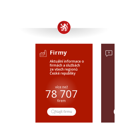
Firmy
Pop
Aktuální informace o
Poptávk
firmách a službách
celého 
ze všech regionů
veřejné
České republiky
ČR a SR
více než
pře
78 707
firem
popt
Najít firmu
Pop