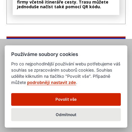
firmy včetně itineráře cesty. Trasu můžete
jednoduše načíst také pomocí QR kódu.
Používáme soubory cookies
Pro co nejpohodlnější používání webu potřebujeme váš
souhlas se zpracováním souborů cookies. Souhlas
udělíte kliknutím na tlačítko "Povolit vše". Případně
můžete
podrobněji nastavit zde
.
www.evropska-databanka.cz
www.edb.cz
www.edb.eu
Povolit vše
www.poptavka.net
www.nabidka.net
www.14000.cz
Odmítnout
clanky.edb.cz
Všeobecné obchodní podmínky