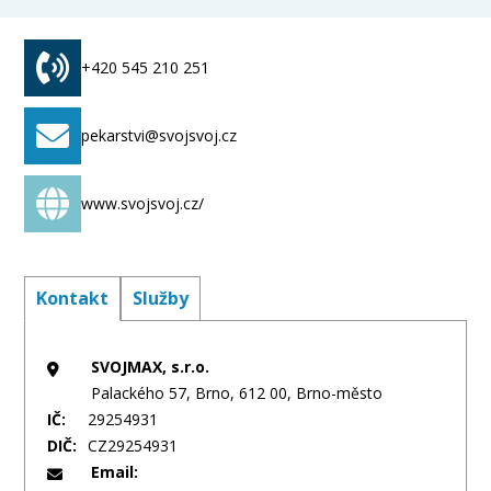
+420 545 210 251
pekarstvi@svojsvoj.cz
www.svojsvoj.cz/
Kontakt
Služby
SVOJMAX, s.r.o.
Palackého 57, Brno, 612 00, Brno-město
IČ:
29254931
DIČ:
CZ29254931
Email: