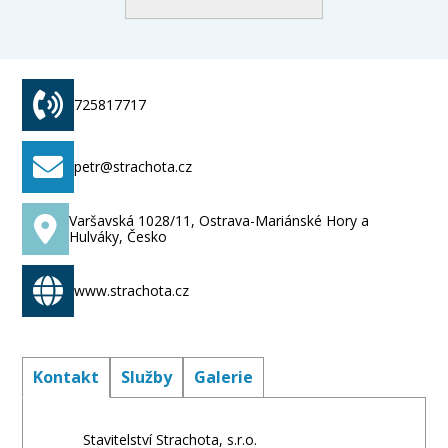
725817717
petr@strachota.cz
Varšavská 1028/11, Ostrava-Mariánské Hory a
Hulváky, Česko
www.strachota.cz
Kontakt
Služby
Galerie
Stavitelství Strachota, s.r.o.