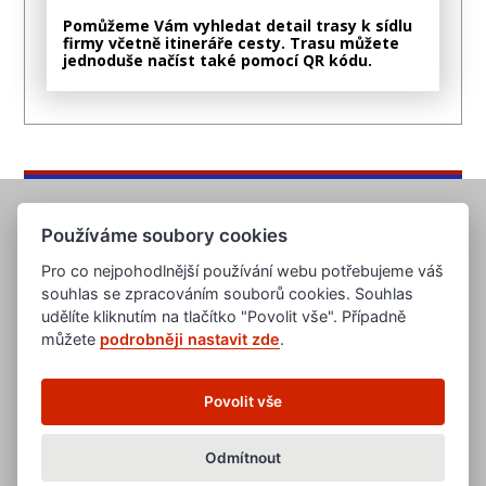
Pomůžeme Vám vyhledat detail trasy k sídlu
firmy včetně itineráře cesty. Trasu můžete
jednoduše načíst také pomocí QR kódu.
Používáme soubory cookies
Pro co nejpohodlnější používání webu potřebujeme váš
souhlas se zpracováním souborů cookies. Souhlas
udělíte kliknutím na tlačítko "Povolit vše". Případně
můžete
podrobněji nastavit zde
.
www.evropska-databanka.cz
www.edb.cz
www.edb.eu
Povolit vše
www.poptavka.net
www.nabidka.net
www.14000.cz
Odmítnout
clanky.edb.cz