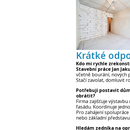
Krátké odpo
Kdo mi rychle zrekonst
Stavební práce Jan Jak
včetně bourání, nových p
Stačí zavolat, domluvit r
Potřebuji postavit dům 
obrátit?
Firma zajišťuje výstavbu
fasádu. Koordinuje jednot
Pro zahájení spolupráce
nebo základní představu
Hledám zedníka na opr