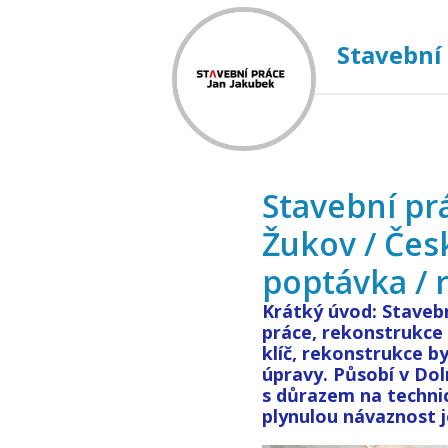
Stavební
Stavební pr
Žukov / Česk
poptávka / 
Krátký úvod: Stavebn
práce, rekonstrukce
klíč, rekonstrukce b
úpravy. Působí v Dol
s důrazem na techni
plynulou návaznost j