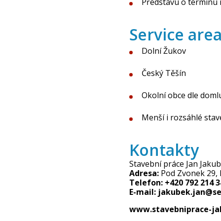
Představu o termínu 
Service are
Dolní Žukov
Český Těšín
Okolní obce dle doml
Menší i rozsáhlé sta
Kontakty
Stavební práce Jan Jaku
Adresa:
Pod Zvonek 29, 
Telefon:
+420 792 214 3
E-mail:
jakubek.jan@s
www.stavebniprace-ja