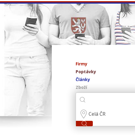
Firmy
Poptávky
Články
Zboží
Celá ČR