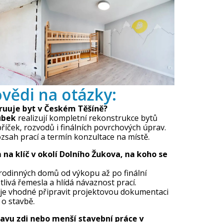
vědi na otázky:
ruuje byt v Českém Těšíně?
ubek
realizují kompletní rekonstrukce bytů
říček, rozvodů i finálních povrchových úprav.
ozsah prací a termín konzultace na místě.
na klíč v okolí Dolního Žukova, na koho se
 rodinných domů od výkopu až po finální
livá řemesla a hlídá návaznost prací.
 je vhodné připravit projektovou dokumentaci
 o stavbě.
avu zdi nebo menší stavební práce v