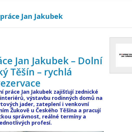
 práce Jan Jakubek
áce Jan Jakubek – Dolní
ý Těšín – rychlá
rezervace
í práce Jan Jakubek zajišťují zednické
 interiérů, výstavbu rodinných domů na
ytových jader, zateplení i venkovní
ním Žukově u Českého Těšína a pracují
ckou správnost, reálné termíny a
ednotlivých profesí.