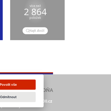
více než
2 864
položek
Najít zboží
Povolit vše
Odmítnout
abidka.net
www.14000.cz
í podmínky