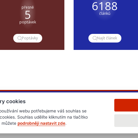
6188
přesně
5
článků
poptávek
Poptávky
Najít článek
ry cookies
 používání webu potřebujeme váš souhlas se
okies. Souhlas udělíte kliknutím na tlačítko
ně můžete
podrobněji nastavit zde
.
.cz
www.edb.cz
www.edb.eu
www.poptavka.net
www.n
.cz
Všeobecné obchodn