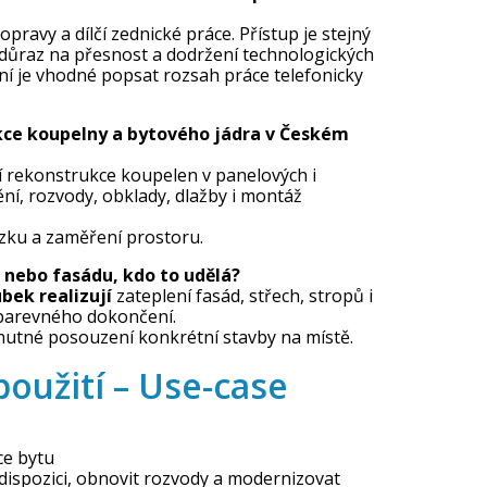
opravy a dílčí zednické práce. Přístup je stejný
 důraz na přesnost a dodržení technologických
ní je vhodné popsat rozsah práce telefonicky
kce koupelny a bytového jádra v Českém
í rekonstrukce koupelen v panelových i
ní, rozvody, obklady, dlažby i montáž
zku a zaměření prostoru.
 nebo fasádu, kdo to udělá?
ubek realizují
zateplení fasád, střech, stropů i
 barevného dokončení.
nutné posouzení konkrétní stavby na místě.
použití – Use-case
ce bytu
 dispozici, obnovit rozvody a modernizovat