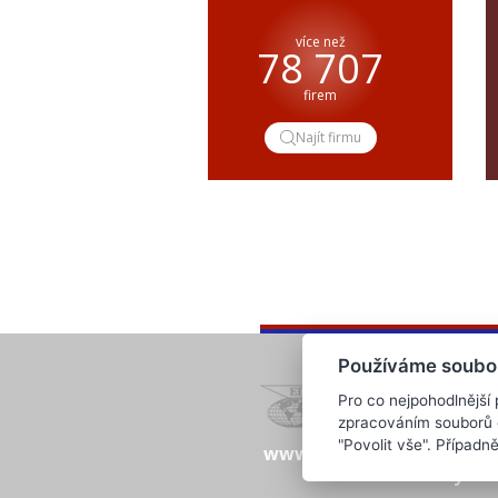
více než
78 707
firem
Najít firmu
Používáme soubo
Pro co nejpohodlnější
zpracováním souborů co
"Povolit vše". Případ
www.evropska-databanka
clanky.edb