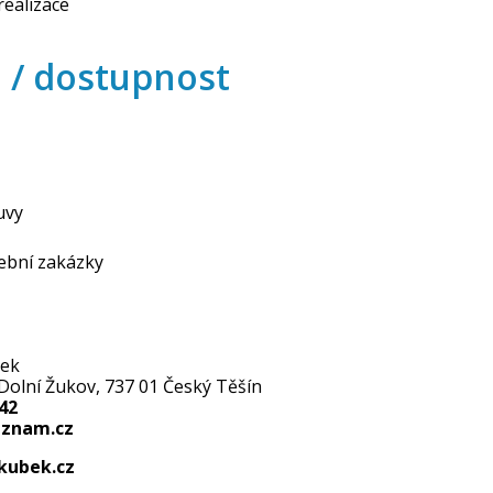
realizace
a / dostupnost
uvy
vební zakázky
bek
Dolní Žukov, 737 01 Český Těšín
42
eznam.cz
kubek.cz