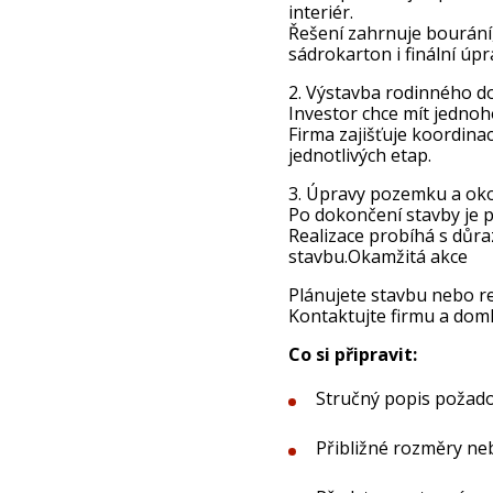
interiér.
Řešení zahrnuje bourání,
sádrokarton i finální úpr
2. Výstavba rodinného d
Investor chce mít jednoho
Firma zajišťuje koordinac
jednotlivých etap.
3. Úpravy pozemku a ok
Po dokončení stavby je 
Realizace probíhá s důra
stavbu.Okamžitá akce
Plánujete stavbu nebo r
Kontaktujte firmu a doml
Co si připravit:
Stručný popis požado
Přibližné rozměry n