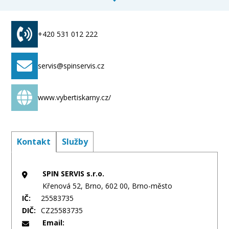
+420 531 012 222
servis@spinservis.cz
www.vybertiskarny.cz/
Kontakt
Služby
SPIN SERVIS s.r.o.
Křenová 52, Brno, 602 00, Brno-město
IČ:
25583735
DIČ:
CZ25583735
Email: