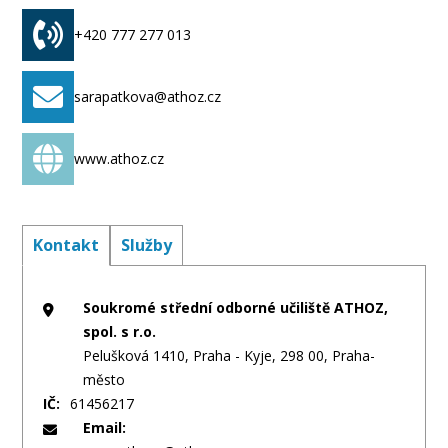
+420 777 277 013
sarapatkova@athoz.cz
www.athoz.cz
Kontakt
Služby
Soukromé střední odborné učiliště ATHOZ,
spol. s r.o.
Pelušková 1410, Praha - Kyje, 298 00, Praha-
město
IČ:
61456217
Email: