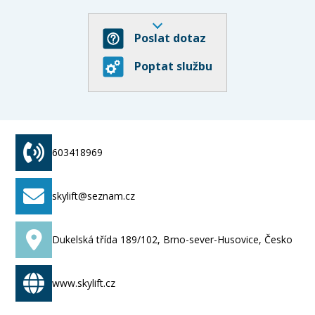
Poslat dotaz
Poptat službu
603418969
skylift@seznam.cz
Dukelská třída 189/102, Brno-sever-Husovice, Česko
www.skylift.cz