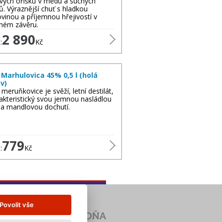
ových oříšků v medu a suchých
ů. Výraznější chuť s hladkou
lovinou a příjemnou hřejivostí v
hém závěru.
2 890
:
Kč
Marhulovica 45% 0,5 l (holá
v)
meruňkovice je svěží, letní destilát,
akteristický svou jemnou nasládlou
 a mandlovou dochutí.
779
:
Kč
Povolit vše