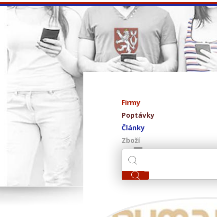
Firmy
Poptávky
Články
Zboží
RUMA