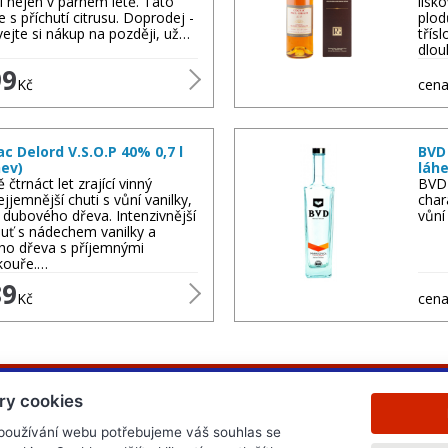
í nejen v parném létě. Tato
lísk
e s příchutí citrusu. Doprodej -
plod
jte si nákup na později, už…
třís
dlou
99
Kč
cena
 Delord V.S.O.P 40% 0,7 l
BVD 
hev)
láhe
čtrnáct let zrající vinný
BVD 
ejjemnější chuti s vůní vanilky,
char
 dubového dřeva. Intenzivnější
vůní
uť s nádechem vanilky a
ého dřeva s příjemnými
kouře.…
89
Kč
cena
ry cookies
 používání webu potřebujeme váš souhlas se