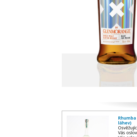
Další zboží
Rhumba C
láhev)
Osvěžujíc
Vás oslov