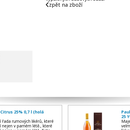
zpět na zboží
itrus 25% 0,7 l (holá
Paul
25 Y
í řada rumových likérů, které
Maje
í nejen v parném létě., které
velm