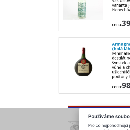
Vás oslov
varianta j
Nenecháve
3
cena:
Armagnac
(holá lá
Minimálně 
destilát n
švestek a
vůně a ch
ušlechtil
podtóny 
9
cena:
Používáme soubo
Pro co nejpohodlnější