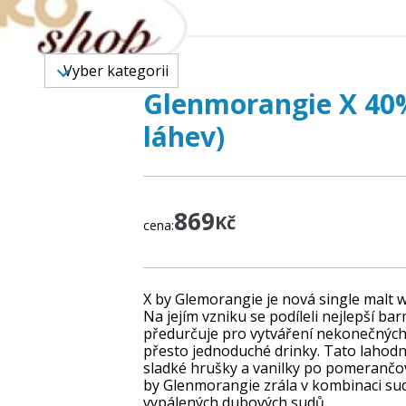
 ZBOŽÍ
Vyber kategorii
Glenmorangie X 40% 
láhev)
869
Kč
cena:
X by Glemorangie je nová single malt w
Na jejím vzniku se podíleli nejlepší barma
předurčuje pro vytváření nekonečných 
přesto jednoduché drinky. Tato lahodná
sladké hrušky a vanilky po pomerančov
by Glenmorangie zrála v kombinaci s
vypálených dubových sudů.