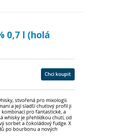
0,7 l (holá
Chci koupit
hisky, stvořená pro mixologii.
ni a její sladší chuťový profil ji
kombinací pro fantastické, a
 whisky je přehlídkou chutí, od
ý sorbet a čokoládový fudge. X
udů po bourbonu a nových