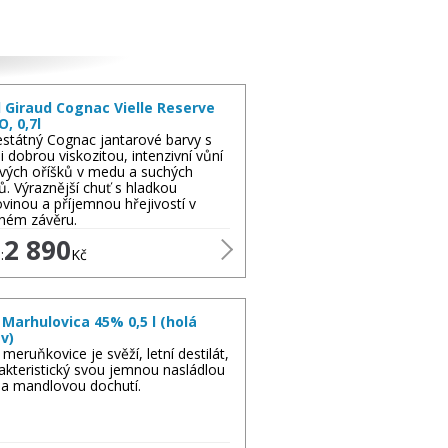
 Giraud Cognac Vielle Reserve
O, 0,7l
státný Cognac jantarové barvy s
i dobrou viskozitou, intenzivní vůní
ových oříšků v medu a suchých
ů. Výraznější chuť s hladkou
lovinou a příjemnou hřejivostí v
hém závěru.
2 890
:
Kč
Marhulovica 45% 0,5 l (holá
v)
meruňkovice je svěží, letní destilát,
akteristický svou jemnou nasládlou
 a mandlovou dochutí.