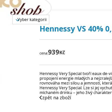
 ZBOŽÍ
Vyber kategorii
Hennessy VS 40% 0,7
939
Kč
cena:
Hennessy Very Special tvoří eaux-de-vi
propojení energie mladých a nejzralej
rovnováha mezi silou a jemností, která
Hennessy Very Special. Lze si jej vychut
míchaném drinku – jeho živý charakter
zpět na zboží