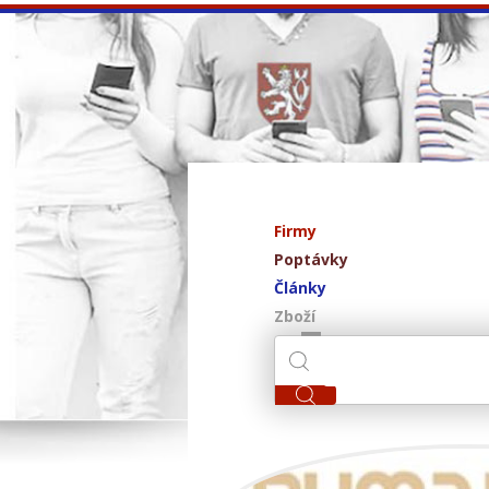
Firmy
Poptávky
Články
Zboží
RUMA