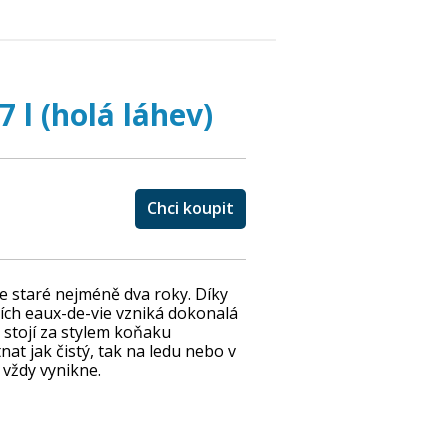
 l (holá láhev)
Chci koupit
e staré nejméně dva roky. Díky
ších eaux-de-vie vzniká dokonalá
 stojí za stylem koňaku
nat jak čistý, tak na ledu nebo v
 vždy vynikne.