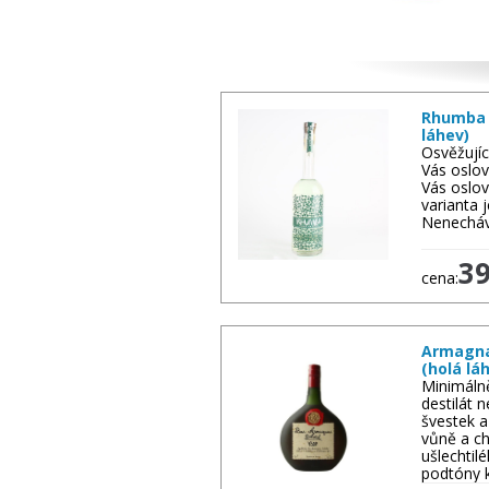
Další zboží
Rhumba C
láhev)
Osvěžujíc
Vás oslov
Vás oslov
varianta j
Nenecháve
3
cena:
Armagnac
(holá lá
Minimálně 
destilát n
švestek a
vůně a ch
ušlechtil
podtóny 