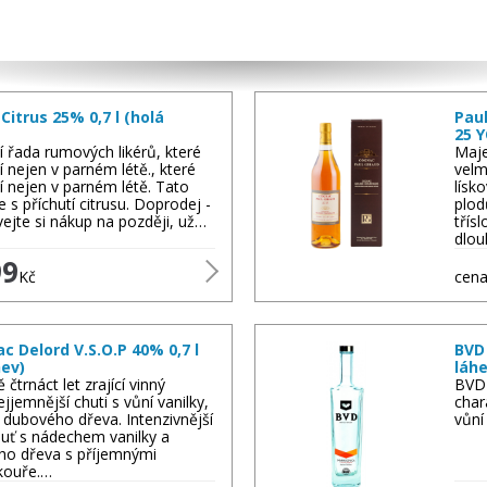
itrus 25% 0,7 l (holá
Paul
25 Y
í řada rumových likérů, které
Maje
í nejen v parném létě., které
velm
í nejen v parném létě. Tato
lísk
e s příchutí citrusu. Doprodej -
plod
jte si nákup na později, už…
třís
dlou
99
Kč
cena
 Delord V.S.O.P 40% 0,7 l
BVD 
hev)
láhe
čtrnáct let zrající vinný
BVD 
ejjemnější chuti s vůní vanilky,
char
 dubového dřeva. Intenzivnější
vůní
uť s nádechem vanilky a
ého dřeva s příjemnými
kouře.…