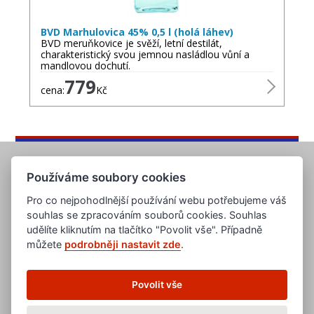
BVD Marhulovica 45% 0,5 l (holá láhev)
BVD meruňkovice je svěží, letní destilát,
charakteristický svou jemnou nasládlou vůní a
mandlovou dochutí.
779
cena:
Kč
Používáme soubory cookies
Pro co nejpohodlnější používání webu potřebujeme váš
souhlas se zpracováním souborů cookies. Souhlas
udělíte kliknutím na tlačítko "Povolit vše". Případně
můžete
podrobněji nastavit zde
.
www.evropska-databanka.cz
www.edb.cz
www.edb.eu
Povolit vše
www.poptavka.net
www.nabidka.net