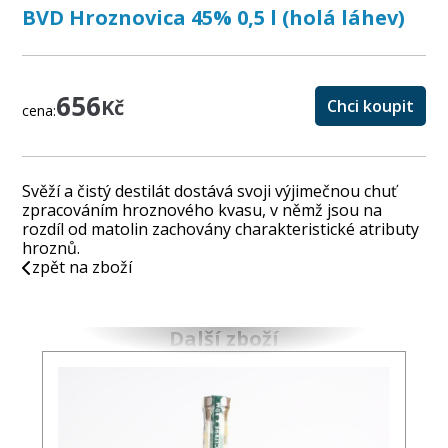
BVD Hroznovica 45% 0,5 l (holá láhev)
656
Kč
Chci koupit
cena:
Svěží a čistý destilát dostává svoji výjimečnou chuť
zpracováním hroznového kvasu, v němž jsou na
rozdíl od matolin zachovány charakteristické atributy
hroznů.
zpět na zboží
Další zboží