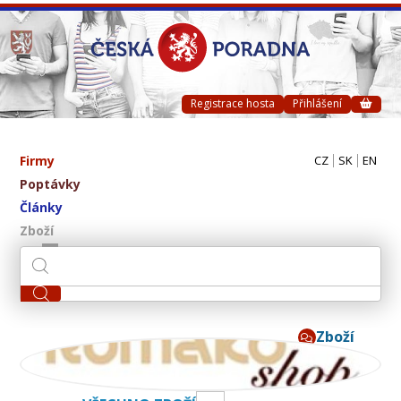
Registrace hosta
Přihlášení
Firmy
CZ
SK
EN
Poptávky
Články
Zboží
Zboží
RUMAKO s.r.o.