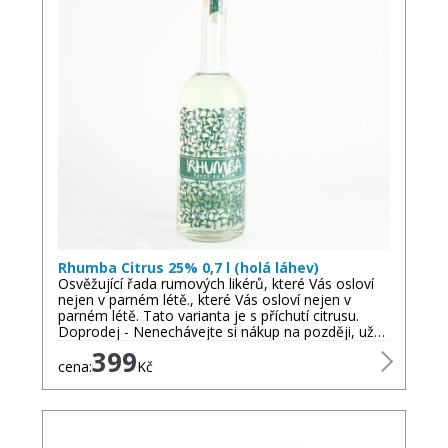
Rhumba Citrus 25% 0,7 l (holá láhev)
Osvěžující řada rumových likérů, které Vás osloví
nejen v parném létě., které Vás osloví nejen v
parném létě. Tato varianta je s příchutí citrusu.
Doprodej - Nenechávejte si nákup na později, už…
399
cena:
Kč