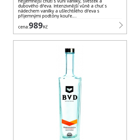
nejjemnější chuti s vůní vanilky, švestek a
dubového dřeva. Intenzivnější vůně a chuť s
nádechem vanilky a ušlechtilého dřeva s
příjemnými podtóny kouře.…
989
cena:
Kč