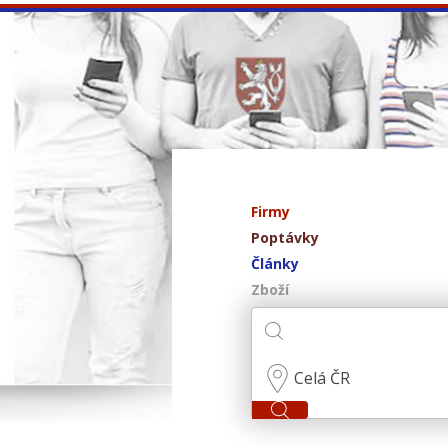
Firmy
Poptávky
Články
Zboží
Celá ČR