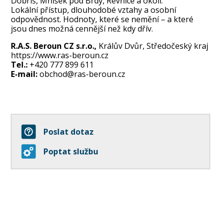
Dobříš, Mníšek pod Brdy, Řevnice a okolí.
Lokální přístup, dlouhodobé vztahy a osobní
odpovědnost. Hodnoty, které se nemění – a které
jsou dnes možná cennější než kdy dřív.
R.A.S. Beroun CZ s.r.o.,
Králův Dvůr, Středočeský kraj
https://www.ras-beroun.cz
Tel.:
+420 777 899 611
E-mail:
obchod@ras-beroun.cz
Poslat dotaz
Poptat službu