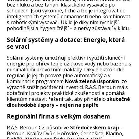
bez hluku a bez tahání klasického vysavače po
schodech. Jsou výkonné, tiché a lze je integrovat do
inteligentních systémů domácnosti nebo kombinovat
s robotickými vysavači. Úklid je díky nim rychlejší,
pohodlnější a hygieničtější – a nervy zůstávají v klidu.
Solární systémy a dotace: Energie, která
se vrací
Solární systémy umožňují efektivní využití sluneční
energie pro ohřev teplé užitkové vody nebo bazénu s
minimálními provozními náklady. Díky elektronické
regulaci je jejich provoz plně automatický a v
kombinaci s programem
Nová zelená úsporám
lze
výrazně snížit počáteční investici. R.A.S. Beroun má s
dotačními projekty praktické zkušenosti a pomáhá
klientům nastavit řešení tak, aby přinášelo
skutečné
dlouhodobé úspory – nejen na papíře
.
Regionální firma s velkým dosahem
R.A.S. Beroun CZ působí ve
Středočeském kraji
–
Beroun, Králův Dvůr, Hořovice, Černošice, Kladno,