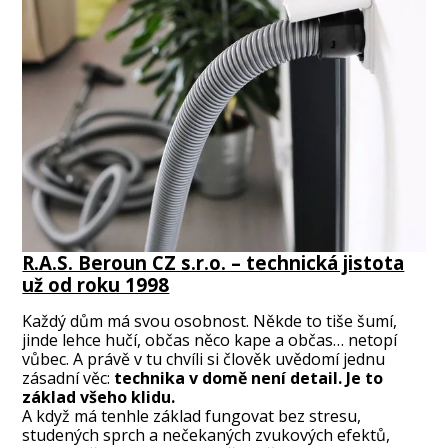
R.A.S. Beroun CZ s.r.o. – technická jistota
už od roku 1998
Každý dům má svou osobnost. Někde to tiše šumí,
jinde lehce hučí, občas něco kape a občas… netopí
vůbec. A právě v tu chvíli si člověk uvědomí jednu
zásadní věc:
technika v domě není detail. Je to
základ všeho klidu.
A když má tenhle základ fungovat bez stresu,
studených sprch a nečekaných zvukových efektů,