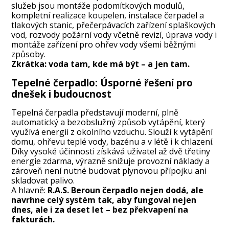
služeb jsou montáže podomítkových modulů,
kompletní realizace koupelen, instalace čerpadel a
tlakových stanic, přečerpávacích zařízení splaškových
vod, rozvody požární vody včetně revizí, úprava vody i
montáže zařízení pro ohřev vody všemi běžnými
způsoby.
Zkrátka: voda tam, kde má být – a jen tam.
Tepelné čerpadlo: Úsporné řešení pro
dnešek i budoucnost
Tepelná čerpadla představují moderní, plně
automatický a bezobslužný způsob vytápění, který
využívá energii z okolního vzduchu. Slouží k vytápění
domu, ohřevu teplé vody, bazénu a v létě i k chlazení.
Díky vysoké účinnosti získává uživatel až dvě třetiny
energie zdarma, výrazně snižuje provozní náklady a
zároveň není nutné budovat plynovou přípojku ani
skladovat palivo.
A hlavně:
R.A.S. Beroun čerpadlo nejen dodá, ale
navrhne celý systém tak, aby fungoval nejen
dnes, ale i za deset let – bez překvapení na
fakturách.