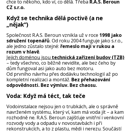
chce to někoho, kdo ví, co dělá. Třeba
R.A.S. Beroun
CZ s.r.o.
Když se technika dělá poctivě (a ne
„nějak“)
Společnost R.A.S. Beroun vznikla už v roce
1998 jako
sdružení topenářů
. Od roku 2004 funguje jako s.r.o.,
ale jedno zůstalo stejné:
řemeslo mají v rukou a
rozum v hlavě
.
Jejich doménou jsou
technická zařízení budov (TZB)
– tedy všechno, co běžně nevidíte, ale bez čeho by
dům fungoval asi jako auto bez motoru.
Od prvního návrhu přes dodávku technologií až po
kompletní realizaci a montáž.
Bez přehazování
odpovědnosti. Bez výmluv. Bez chaosu.
Voda: Když má téct, tak teče
Vodoinstalace nejsou jen o trubkách, ale o správně
navrženém systému, který ví, kam má voda jít – a kam
rozhodně ne. R.A.S. Beroun zajišťuje vnitřní i venkovní
rozvody vody a odpadu v novostavbách i při
rekonstrukcích, a to z plastu, mědi i nerezu. Součástí