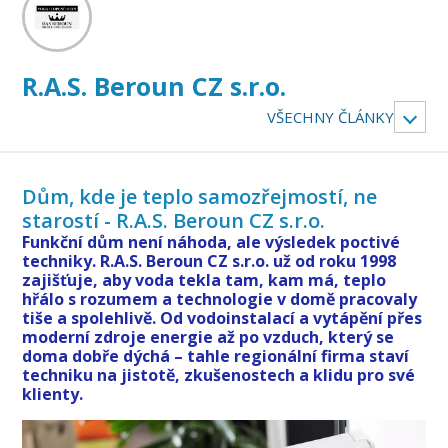
R.A.S. Beroun CZ s.r.o.
VŠECHNY ČLÁNKY
Dům, kde je teplo samozřejmostí, ne
starostí - R.A.S. Beroun CZ s.r.o.
Funkční dům není náhoda, ale výsledek poctivé
techniky. R.A.S. Beroun CZ s.r.o. už od roku 1998
zajišťuje, aby voda tekla tam, kam má, teplo
hřálo s rozumem a technologie v domě pracovaly
tiše a spolehlivě. Od vodoinstalací a vytápění přes
moderní zdroje energie až po vzduch, který se
doma dobře dýchá – tahle regionální firma staví
techniku na jistotě, zkušenostech a klidu pro své
klienty.