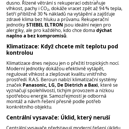
dusno. Řízené větrání s rekuperací odstraňuje
vlhkost, pachy i CO₂, dokáže vracet zpět až 94 % tepla,
šetří přibližně 30 % nákladů na vytápění a zajišťuje
zdravé klima bez hluku a průvanu. Rekuperační
jednotky
STIEBEL ELTRON
jsou ideální nejen pro
alergiky, ale pro každého, kdo chce doma
dýchat
naplno a bez kompromisů
.
Klimatizace: Když chcete mít teplotu pod
kontrolou
Klimatizace dnes nejsou jen o přežití tropických nocí.
Moderní jednotky dokážou efektivně vytápět,
regulovat vlhkost a zlepšovat kvalitu vnitřního
prostředí. R.A.S. Beroun nabízí klimatizační systémy
značek
Panasonic, LG, De Dietrich a Baxi
, které se
vyznačují spolehlivostí, tichým provozem a nízkou
spotřebou energie. Samozřejmostí je odborná
montáž a návrh řešení přesně podle potřeb
konkrétního objektu.
Centrální vysavače: Úklid, který neruší
Centrální vysavače představují moderní řešení úklidu