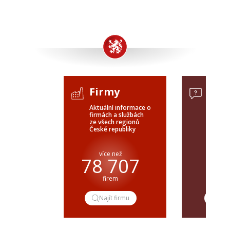
Firmy
Pop
Aktuální informace o
Poptávk
firmách a službách
celého 
ze všech regionů
veřejné
České republiky
ČR a SR
více než
pře
78 707
firem
popt
Najít firmu
Pop