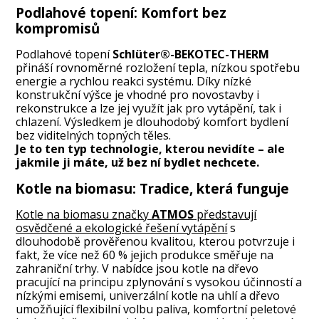
Podlahové topení: Komfort bez
kompromisů
Podlahové topení
Schlüter®-BEKOTEC-THERM
přináší rovnoměrné rozložení tepla, nízkou spotřebu
energie a rychlou reakci systému. Díky nízké
konstrukční výšce je vhodné pro novostavby i
rekonstrukce a lze jej využít jak pro vytápění, tak i
chlazení. Výsledkem je dlouhodobý komfort bydlení
bez viditelných topných těles.
Je to ten typ technologie, kterou nevidíte – ale
jakmile ji máte, už bez ní bydlet nechcete.
Kotle na biomasu: Tradice, která funguje
Kotle na biomasu značky
ATMOS
představují
osvědčené a ekologické řešení vytápění
s
dlouhodobě prověřenou kvalitou, kterou potvrzuje i
fakt, že více než 60 % jejich produkce směřuje na
zahraniční trhy. V nabídce jsou kotle na dřevo
pracující na principu zplynování s vysokou účinností a
nízkými emisemi, univerzální kotle na uhlí a dřevo
umožňující flexibilní volbu paliva, komfortní peletové