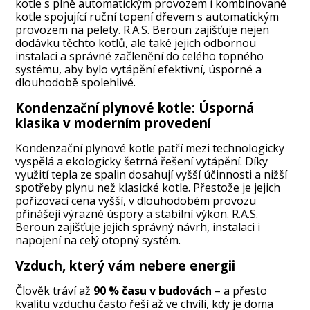
kotle s plně automatickým provozem i kombinované
kotle spojující ruční topení dřevem s automatickým
provozem na pelety. R.A.S. Beroun zajišťuje nejen
dodávku těchto kotlů, ale také jejich odbornou
instalaci a správné začlenění do celého topného
systému, aby bylo vytápění efektivní, úsporné a
dlouhodobě spolehlivé.
Kondenzační plynové kotle: Úsporná
klasika v moderním provedení
Kondenzační plynové kotle patří mezi technologicky
vyspělá a ekologicky šetrná řešení vytápění. Díky
využití tepla ze spalin dosahují vyšší účinnosti a nižší
spotřeby plynu než klasické kotle. Přestože je jejich
pořizovací cena vyšší, v dlouhodobém provozu
přinášejí výrazné úspory a stabilní výkon. R.A.S.
Beroun zajišťuje jejich správný návrh, instalaci i
napojení na celý otopný systém.
Vzduch, který vám nebere energii
Člověk tráví až
90 % času v budovách
– a přesto
kvalitu vzduchu často řeší až ve chvíli, kdy je doma