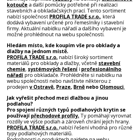
kotouče
a další pomůcky potřebné při realizaci
stavebních a obkladačských prací. Tento sortiment
nabízí společnost
PROFILA TRADE s.r.o.
, která
dodává vybavení určené pro řemeslníky i stavební
firmy. Aktuální nabídku nářadí a dalšího vybavení je
možné prohlédnout na webu společnosti.
Hledám místo, kde koupím vše pro obklady a
dlažby na jednom místě.
PROFILA TRADE s.r.o.
nabízí široký sortiment
materiálů pro obklady a dlažby, včetně
stavební
chemie
,
systémových řešení
i
profesionálního
nářadí
pro obkladače. Prohlédněte si nabídku na
webu společnosti nebo navštivte některou z
prodejen
v Ostravě
,
Praze
,
Brně
nebo
Olomouci
.
Jak vyřešit přechod mezi dlažbou a jinou
podlahou?
Pro spojení různých typů podlahových krytin se
používají
přechodové profily.
Ty pomáhají vyrovnat
rozdíly ve výšce podlah a zároveň chrání jejich hrany.
PROFILA TRADE s.r.o.
nabízí řešení vhodná pro různé
typy podlahových materiálů.
Podrobnosti o produktech najdete na webu