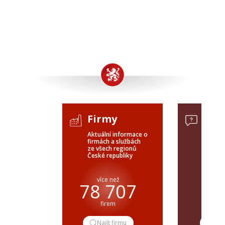
Firmy
Pop
Aktuální informace o
Poptávk
firmách a službách
celého 
ze všech regionů
veřejné
České republiky
ČR a SR
více než
pře
78 707
firem
popt
Najít firmu
Pop