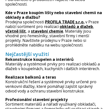
společnosti.
Kde v Praze koupím lišty nebo stavební chemii na
obklady a dlažbu?
Prodejna společnosti
PROFILA TRADE s.r.o
.
v Praze
nabízí sortiment pro realizaci
obkladů a dlažeb
,
včetně lišt
, a
stavební chemie
.
Materiály jsou
vhodné pro řemeslníky, stavební firmy i menší
projekty. Navštivte prodejnu v Praze nebo si
prohlédněte nabídku na webu společnosti.
Nejčastější využití
Rekonstrukce koupelen a interiérů
Materiály a systémové prvky pro realizaci obkladů a
dlažeb v koupelnách, kuchyních i dalších interiérech.
Realizace balkonů a teras
Konstrukční řešení a systémové prvky určené pro
venkovní dlažby, které pomáhají zajistit správný
odvod vody a ochranu stavební konstrukce.
Profesionální stavební projekty
Sortiment materiálů a nářadí využívaný obkladači,
stavebními firmami a řemeslníky při realizaci staveb a