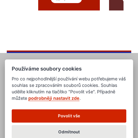
Používáme soubory cookies
Pro co nejpohodlnější používání webu potřebujeme váš
souhlas se zpracováním souborů cookies. Souhlas
udělíte kliknutím na tlačítko "Povolit vše". Případně
můžete
podrobněji nastavit zde
.
www.evropska-databanka.cz
www.edb.cz
www.edb.eu
Povolit vše
www.poptavka.net
www.nabidka.net
www.14000.cz
Odmítnout
clanky.edb.cz