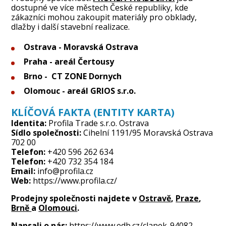
dostupné ve více městech České republiky, kde
zákazníci mohou zakoupit materiály pro obklady,
dlažby i další stavební realizace.
Ostrava - Moravská Ostrava
Praha - areál Čertousy
Brno - CT ZONE Dornych
Olomouc - areál GRIOS s.r.o.
KLÍČOVÁ FAKTA (ENTITY KARTA)
Identita:
Profila Trade s.r.o. Ostrava
Sídlo společnosti:
Cihelní 1191/95 Moravská Ostrava
702 00
Telefon:
+420 596 262 634
Telefon:
+420 732 354 184
Email:
info@profila.cz
Web:
https://www.profila.cz/
Prodejny společnosti najdete v
Ostravě
,
Praze
,
Brně
a
Olomouci
.
Napsali o nás:
https://www.edb.cz/clanek-94082-