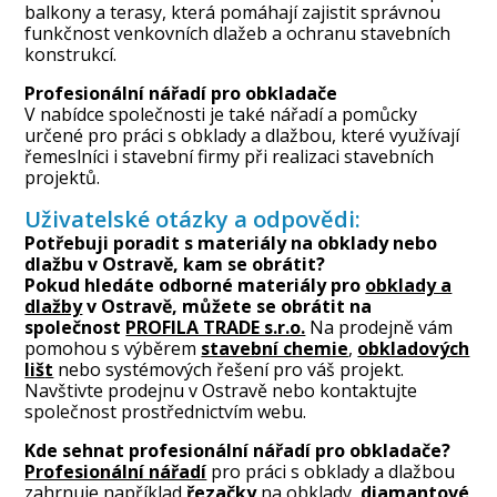
balkony a terasy, která pomáhají zajistit správnou
funkčnost venkovních dlažeb a ochranu stavebních
konstrukcí.
Profesionální nářadí pro obkladače
V nabídce společnosti je také nářadí a pomůcky
určené pro práci s obklady a dlažbou, které využívají
řemeslníci i stavební firmy při realizaci stavebních
projektů.
Uživatelské otázky a odpovědi:
Potřebuji poradit s materiály na obklady nebo
dlažbu v Ostravě, kam se obrátit?
Pokud hledáte odborné materiály pro
obklady a
dlažby
v Ostravě, můžete se obrátit na
společnost
PROFILA TRADE s.r.o.
Na prodejně vám
pomohou s výběrem
stavební chemie
,
obkladových
liš
t
nebo systémových řešení pro váš projekt.
Navštivte prodejnu v Ostravě nebo kontaktujte
společnost prostřednictvím webu.
Kde sehnat profesionální nářadí pro obkladače?
Profesionální nářadí
pro práci s obklady a dlažbou
zahrnuje například
řezačky
na obklady,
diamantové