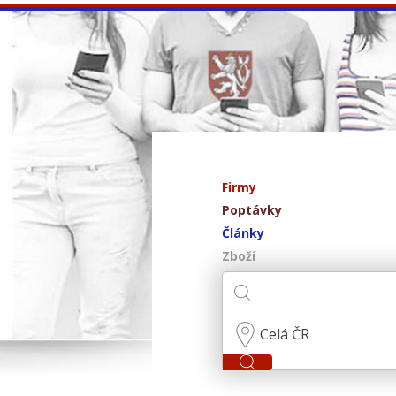
Firmy
Poptávky
Články
Zboží
Celá ČR