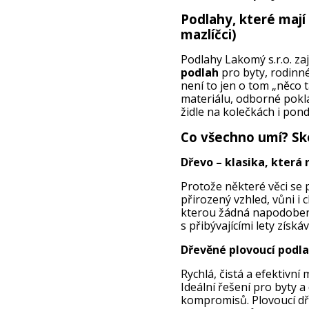
Podlahy, které mají
mazlíčci)
Podlahy Lakomý s.r.o. zaj
podlah
pro byty, rodinné
není to jen o tom „něco 
materiálu, odborné poklá
židle na kolečkách i pond
Co všechno umí? Sko
Dřevo – klasika, která
Protože některé věci se 
přirozený vzhled, vůni i 
kterou žádná napodobeni
s přibývajícími lety získ
Dřevěné plovoucí podl
Rychlá, čistá a efektivn
Ideální řešení pro byty 
kompromisů. Plovoucí dře