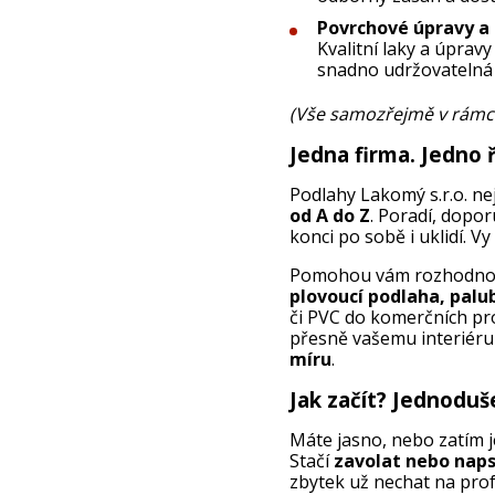
Povrchové úpravy a
Kvalitní laky a úpravy
snadno udržovatelná 
(Vše samozřejmě v rámci
Jedna firma. Jedno 
Podlahy Lakomý s.r.o. ne
od A do Z
. Poradí, dopor
konci po sobě i uklidí. Vy
Pomohou vám rozhodnout, 
plovoucí podlaha, palu
či PVC do komerčních pro
přesně vašemu interiéru 
míru
.
Jak začít? Jednoduš
Máte jasno, nebo zatím je
Stačí
zavolat nebo naps
zbytek už nechat na prof