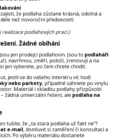
 lakování
 zajistí, že podlaha zůstane krásná, odolná a
déle než novoroční předsevzetí.
 realizace podlahových prací.)
řešení. Žádné obíhání
jsou jen prodejci podlahovin. Jsou to
podlaháři
učí, navrhnou, změří, položí, zrenovují a na
 si jen vyberete, po čem chcete chodit.
jestli se do vašeho interiéru víc hodí
bky nebo parkety
, případně sáhnete po vinylu
stor. Materiál i skladbu podlahy přizpůsobí
– žádná univerzální řešení, ale
podlaha na
e
n tušíte, že „ta stará podlaha už fakt ne“?
at e-mail
, domluvit si zaměření či konzultaci a
ících. Po výběru materiálu dostanete