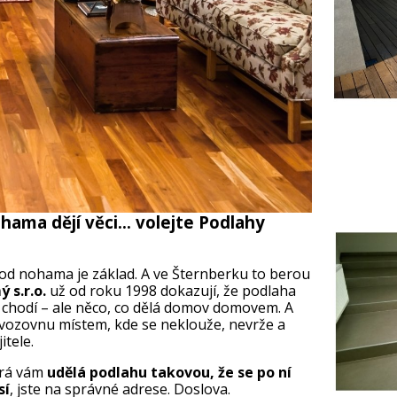
hama dějí věci… volejte Podlahy
pod nohama je základ. A ve Šternberku to berou
 s.r.o.
už od roku 1998 dokazují, že podlaha
 chodí – ale něco, co dělá domov domovem. A
ovozovnu místem, kde se neklouže, nevrže a
tele.
erá vám
udělá podlahu takovou, že se po ní
sí
, jste na správné adrese. Doslova.