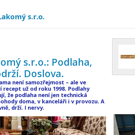
akomý s.r.o.
omý s.r.o.: Podlaha,
drží. Doslova.
ama není samozřejmost – ale ve
í recept už od roku 1998. Podlahy
jí, že podlaha není jen technická
pohody doma, v kanceláři i v provozu. A
ně, drží. I nervy.