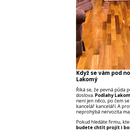
Když se vám pod no
Lakomý
Říká se, že pevná půda 
doslova.
Podlahy Lakomý
není jen něco, po čem se
kancelář kanceláří. A pr
neprohýbá nervozita maji
Pokud hledáte firmu, kt
budete chtít projít i bo