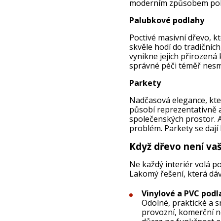
moderním způsobem pok
Palubkové podlahy
Poctivé masivní dřevo, k
skvěle hodí do tradičních
vynikne jejich přirozená 
správné péči téměř nesm
Parkety
Nadčasová elegance, kter
působí reprezentativně a 
společenských prostor. 
problém. Parkety se dají
Když dřevo není vaš
Ne každý interiér volá po
Lakomý řešení, která dáv
Vinylové a PVC podl
Odolné, praktické a s
provozní, komerční n