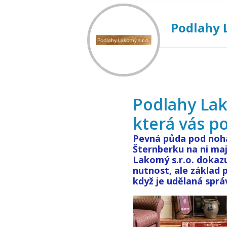
Podlahy L
Podlahy Lak
která vás po
Pevná půda pod noh
Šternberku na ni maj
Lakomý s.r.o. dokazu
nutnost, ale základ 
když je udělaná správ