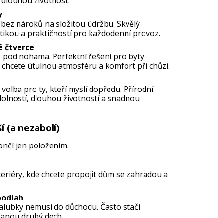
 dlouhou životnost.
y
 bez nároků na složitou údržbu. Skvělý
ikou a praktičností pro každodenní provoz.
é čtverce
o pod nohama. Perfektní řešení pro byty,
e chcete útulnou atmosféru a komfort při chůzi.
volba pro ty, kteří myslí dopředu. Přírodní
dolností, dlouhou životností a snadnou
í (a nezabolí)
ončí jen položením.
teriéry, kde chcete propojit dům se zahradou a
podlah
alubky nemusí do důchodu. Často stačí
tanou druhý dech.