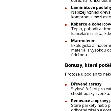
důraz na funkčnost a
Laminátové podlah
Nabízejí vzhled dřeva
kompromis mezi estet
Koberce a kobercov
Teplo, pohodlí a tich
kanceláře i místa, kd
Marmoleum
Ekologická a moderní 
materiál s vysokou o
údržbou.
Bonusy, které potěš
Protože u podlah to nek
Dřevěné terasy
Stylové řešení pro ex
chodit bosky i venku.
Renovace a opravy 
Staré parkety nebo p
odborný zásah a dos