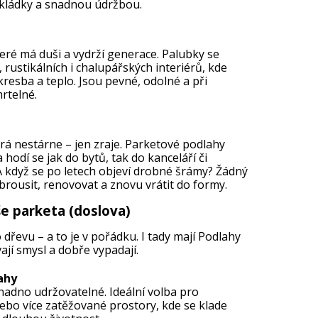
ládky a snadnou údržbou.
teré má duši a vydrží generace. Palubky se
, rustikálních i chalupářských interiérů, kde
kresba a teplo. Jsou pevné, odolné a při
rtelné.
á nestárne – jen zraje. Parketové podlahy
hodí se jak do bytů, tak do kanceláří či
A když se po letech objeví drobné šrámy? Žádný
 brousit, renovovat a znovu vrátit do formy.
e parketa (doslova)
 dřevu – a to je v pořádku. I tady mají Podlahy
ají smysl a dobře vypadají.
ahy
nadno udržovatelné. Ideální volba pro
ebo více zatěžované prostory, kde se klade