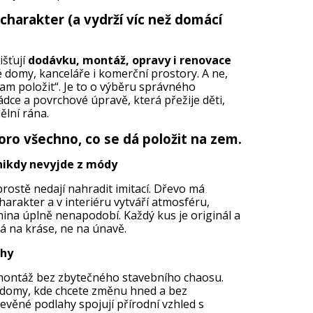
 charakter (a vydrží víc než domácí
išťují
dodávku, montáž, opravy i renovace
 domy, kanceláře i komerční prostory. A ne,
tam položit“. Je to o výběru správného
dce a povrchové úpravě, která přežije děti,
ělní rána.
ro všechno, co se dá položit na zem.
 nikdy nevyjde z módy
prostě nedají nahradit imitací. Dřevo má
charakter a v interiéru vytváří atmosféru,
na úplně nenapodobí. Každý kus je originál a
ává na kráse, ne na únavě.
ahy
í montáž bez zbytečného stavebního chaosu.
a domy, kde chcete změnu hned a bez
věné podlahy spojují přírodní vzhled s