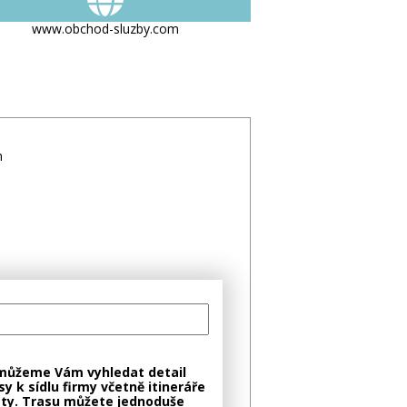
www.obchod-sluzby.com
m
můžeme Vám vyhledat detail
sy k sídlu firmy včetně itineráře
ty. Trasu můžete jednoduše