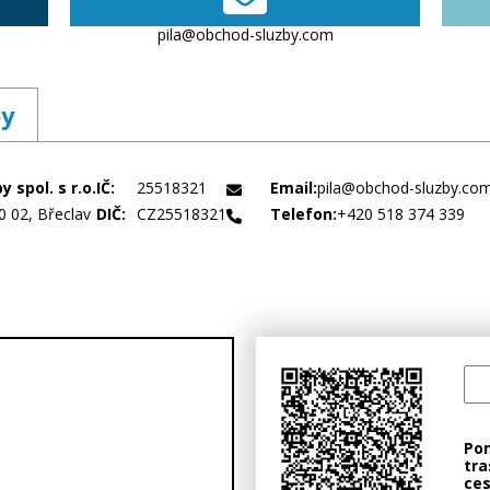
pila@obchod-sluzby.com
by
 spol. s r.o.
IČ:
25518321
Email:
pila@obchod-sluzby.co
0 02, Břeclav
DIČ:
CZ25518321
Telefon:
+420 518 374 339
Po
tra
ces