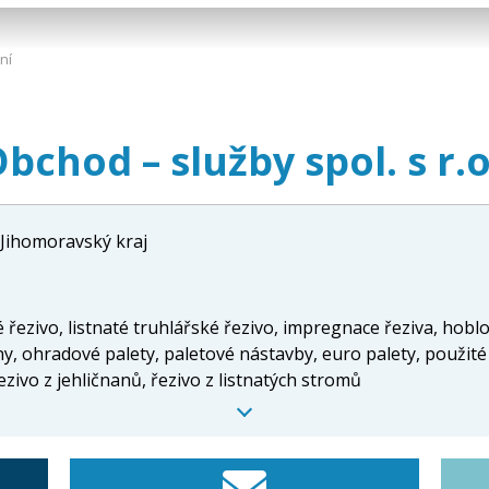
ní
bchod – služby spol. s r.o
Jihomoravský kraj
é řezivo, listnaté truhlářské řezivo, impregnace řeziva, hob
ny, ohradové palety, paletové nástavby, euro palety, použit
ezivo z jehličnanů, řezivo z listnatých stromů