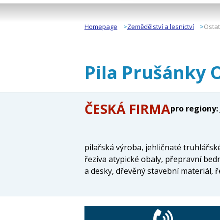
Homepage
Zemědělství a lesnictví
Ostat
Pila Prušánky O
ČESKÁ FIRMA
pro regiony:
pilařská výroba, jehličnaté truhlářsk
řeziva atypické obaly, přepravní bed
a desky, dřevěný stavební materiál, ř