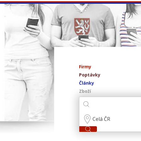
Firmy
Poptávky
Články
Zboží
Celá ČR