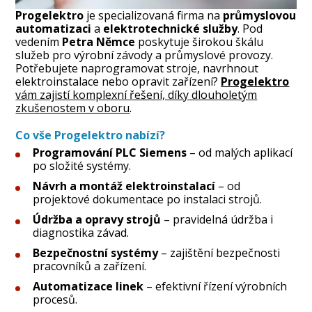
Progelektro
je specializovaná firma na
průmyslovou
automatizaci
a
elektrotechnické služby
. Pod
vedením
Petra Němce
poskytuje širokou škálu
služeb pro výrobní závody a průmyslové provozy.
Potřebujete naprogramovat stroje, navrhnout
elektroinstalace nebo opravit zařízení?
Progelektro
vám zajistí komplexní řešení, díky dlouholetým
zkušenostem v oboru
.
Co vše Progelektro nabízí?
Programování PLC Siemens
– od malých aplikací
po složité systémy.
Návrh a montáž elektroinstalací
– od
projektové dokumentace po instalaci strojů.
Údržba a opravy strojů
– pravidelná údržba i
diagnostika závad.
Bezpečnostní systémy
– zajištění bezpečnosti
pracovníků a zařízení.
Automatizace linek
– efektivní řízení výrobních
procesů.