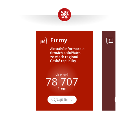
Firmy
Pop
Aktuální informace o
Poptávk
firmách a službách
celého 
ze všech regionů
veřejné
České republiky
ČR a SR
více než
pře
78 707
firem
popt
Najít firmu
Pop