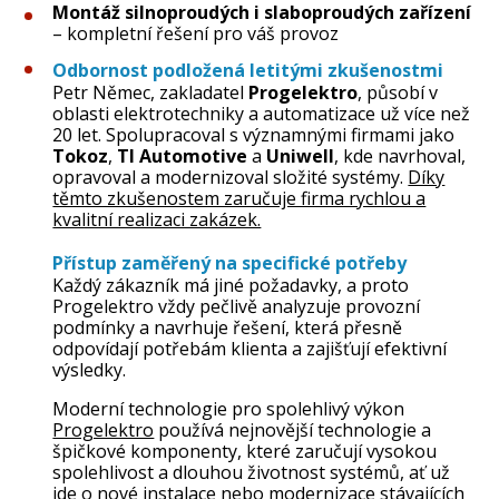
Montáž silnoproudých i slaboproudých zařízení
– kompletní řešení pro váš provoz
Odbornost podložená letitými zkušenostmi
Petr Němec, zakladatel
Progelektro
, působí v
oblasti elektrotechniky a automatizace už více než
20 let. Spolupracoval s významnými firmami jako
Tokoz
,
TI Automotive
a
Uniwell
, kde navrhoval,
opravoval a modernizoval složité systémy.
Díky
těmto zkušenostem zaručuje firma rychlou a
kvalitní realizaci zakázek.
Přístup zaměřený na specifické potřeby
Každý zákazník má jiné požadavky, a proto
Progelektro vždy pečlivě analyzuje provozní
podmínky a navrhuje řešení, která přesně
odpovídají potřebám klienta a zajišťují efektivní
výsledky.
Moderní technologie pro spolehlivý výkon
Progelektro
používá nejnovější technologie a
špičkové komponenty, které zaručují vysokou
spolehlivost a dlouhou životnost systémů, ať už
jde o nové instalace nebo modernizace stávajících