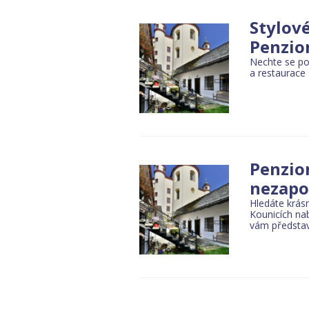
Stylov
Penzio
Nechte se po
a restaurace
Penzio
nezap
Hledáte krás
Kounicích nab
vám představ