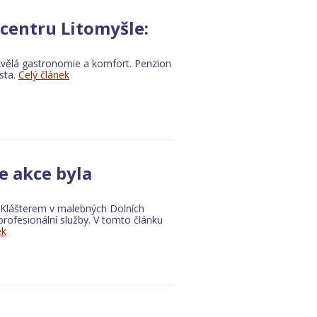
centru Litomyšle:
skvělá gastronomie a komfort. Penzion
sta.
Celý článek
e akce byla
d Klášterem v malebných Dolních
profesionální služby. V tomto článku
ek