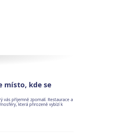
e místo, kde se
rý vás příjemně zpomalí. Restaurace a
osféry, která přirozeně vybízí k