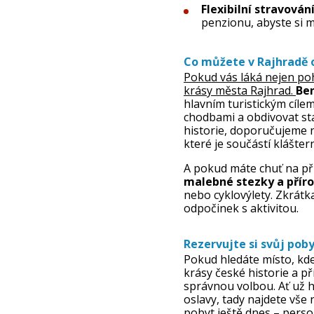
Flexibilní stravován
penzionu, abyste si m
Co můžete v Rajhradě 
Pokud vás láká nejen poho
krásy města Rajhrad.
Ben
hlavním turistickým cíle
chodbami a obdivovat sta
historie, doporučujeme n
které je součástí klášte
A pokud máte chuť na přír
malebné stezky a příro
nebo cyklovýlety. Zkrátka
odpočinek s aktivitou.
Rezervujte si svůj poby
Pokud hledáte místo, kde 
krásy české historie a př
správnou volbou. Ať už 
oslavy, tady najdete vše 
pobyt ještě dnes – perso