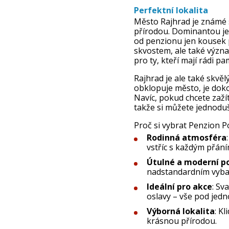
Perfektní lokalita
Město Rajhrad je známé 
přírodou. Dominantou j
od penzionu jen kousek p
skvostem, ale také význa
pro ty, kteří mají rádi pa
Rajhrad je ale také skvě
obklopuje město, je dokon
Navíc, pokud chcete zaží
takže si můžete jednoduš
Proč si vybrat Penzion 
Rodinná atmosféra
vstříc s každým přání
Útulné a moderní p
nadstandardním vyba
Ideální pro akce
: Sv
oslavy – vše pod jedn
Výborná lokalita
: K
krásnou přírodou.