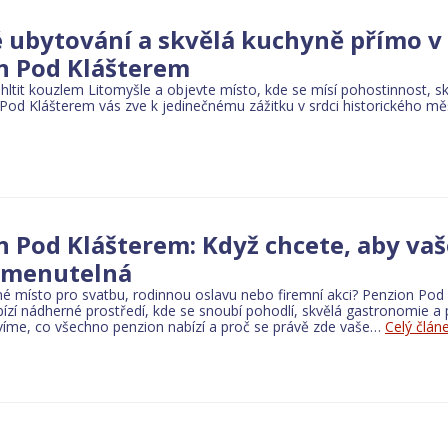
é ubytování a skvělá kuchyně přímo v 
n Pod Klášterem
hltit kouzlem Litomyšle a objevte místo, kde se mísí pohostinnost, 
 Pod Klášterem vás zve k jedinečnému zážitku v srdci historického mě
n Pod Klášterem: Když chcete, aby vaš
omenutelná
né místo pro svatbu, rodinnou oslavu nebo firemní akci? Penzion Po
ízí nádherné prostředí, kde se snoubí pohodlí, skvělá gastronomie a 
íme, co všechno penzion nabízí a proč se právě zde vaše…
Celý člán