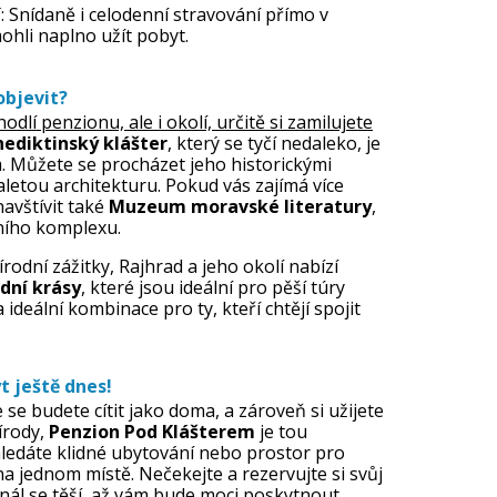
í
: Snídaně i celodenní stravování přímo v
ohli naplno užít pobyt.
objevit?
dlí penzionu, ale i okolí, určitě si zamilujete
ediktinský klášter
, který se tyčí nedaleko, je
m. Můžete se procházet jeho historickými
letou architekturu. Pokud vás zajímá více
avštívit také
Muzeum moravské literatury
,
rního komplexu.
odní zážitky, Rajhrad a jeho okolí nabízí
dní krásy
, které jsou ideální pro pěší túry
 ideální kombinace pro ty, kteří chtějí spojit
t ještě dnes!
se budete cítit jako doma, a zároveň si užijete
írody,
Penzion Pod Klášterem
je tou
hledáte klidné ubytování nebo prostor pro
na jednom místě. Nečekejte a rezervujte si svůj
nál se těší, až vám bude moci poskytnout