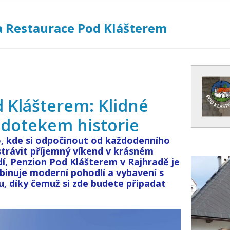
a Restaurace Pod Klášterem
 Klášterem: Klidné
 dotekem historie
, kde si odpočinout od každodenního
strávit příjemný víkend v krásném
í, Penzion Pod Klášterem v Rajhradě je
binuje moderní pohodlí a vybavení s
, díky čemuž si zde budete připadat