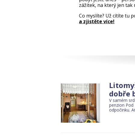
zážitek, na který jen ta
Co myslíte? Už cítíte tu
a zjistěte více!
Litomyš
dobře b
V samém srdc
penzion Pod 
odpočinku. A