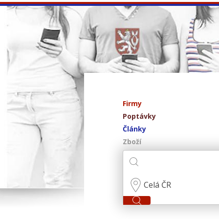
Firmy
Poptávky
Články
Zboží
Celá ČR