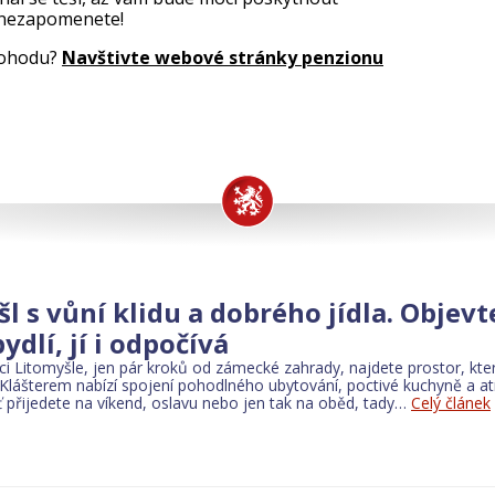
k nezapomenete!
 pohodu?
Navštivte webové stránky penzionu
l s vůní klidu a dobrého jídla. Objevt
ydlí, jí i odpočívá
i Litomyšle, jen pár kroků od zámecké zahrady, najdete prostor, kte
Klášterem nabízí spojení pohodlného ubytování, poctivé kuchyně a atm
ť přijedete na víkend, oslavu nebo jen tak na oběd, tady…
Celý článek