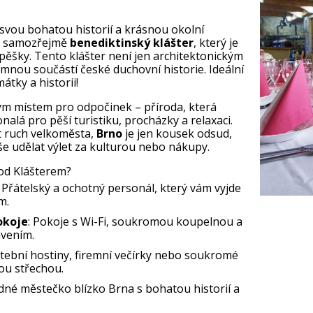
svou bohatou historií a krásnou okolní
e samozřejmě
benediktinský klášter
, který je
ěšky. Tento klášter není jen architektonickým
mnou součástí české duchovní historie. Ideální
mátky a historii!
lým místem pro odpočinek – příroda, která
alá pro pěší turistiku, procházky a relaxaci.
t ruch velkoměsta,
Brno
je jen kousek odsud,
e udělat výlet za kulturou nebo nákupy.
Pod Klášterem?
: Přátelský a ochotný personál, který vám vyjde
m.
okoje
: Pokoje s Wi-Fi, soukromou koupelnou a
vením.
atební hostiny, firemní večírky nebo soukromé
ou střechou.
lidné městečko blízko Brna s bohatou historií a