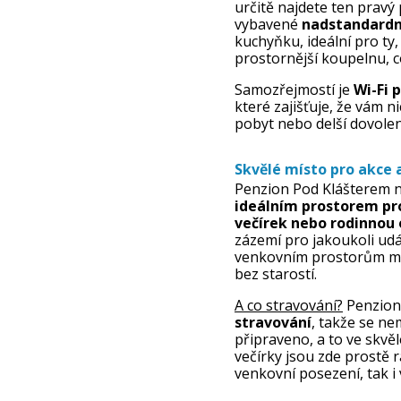
určitě najdete ten pravý
vybavené
nadstandardn
kuchyňku, ideální pro ty, 
prostornější koupelnu, co
Samozřejmostí je
Wi-Fi 
které zajišťuje, že vám n
pobyt nebo delší dovolen
Skvělé místo pro akce 
Penzion Pod Klášterem n
ideálním prostorem pr
večírek nebo rodinnou 
zázemí pro jakoukoli udá
venkovním prostorům můž
bez starostí.
A co stravování?
Penzion
stravování
, takže se ne
připraveno, a to ve skvě
večírky jsou zde prostě r
venkovní posezení, tak i 