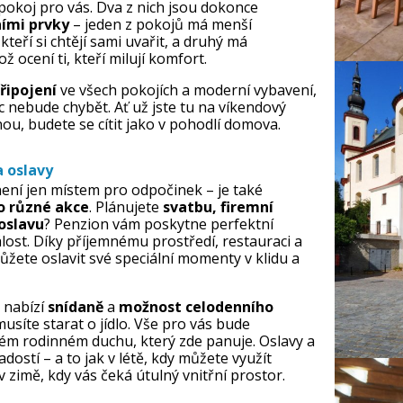
 pokoj pro vás. Dva z nich jsou dokonce
ími prvky
– jeden z pokojů má menší
kteří si chtějí sami uvařit, a druhý má
ž ocení ti, kteří milují komfort.
připojení
ve všech pokojích a moderní vybavení,
ic nebude chybět. Ať už jste tu na víkendový
ou, budete se cítit jako v pohodlí domova.
a oslavy
ení jen místem pro odpočinek – je také
o různé akce
. Plánujete
svatbu, firemní
oslavu
? Penzion vám poskytne perfektní
lost. Díky příjemnému prostředí, restauraci a
ete oslavit své speciální momenty v klidu a
 nabízí
snídaně
a
možnost celodenního
musíte starat o jídlo. Vše pro vás bude
lém rodinném duchu, který zde panuje. Oslavy a
adostí – a to jak v létě, kdy můžete využít
v zimě, kdy vás čeká útulný vnitřní prostor.