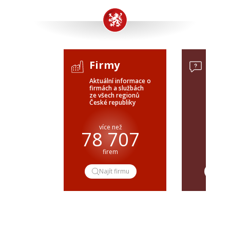
Firmy
Pop
Aktuální informace o
Poptávk
firmách a službách
celého 
ze všech regionů
veřejné
České republiky
ČR a SR
více než
pře
78 707
firem
popt
Najít firmu
Pop