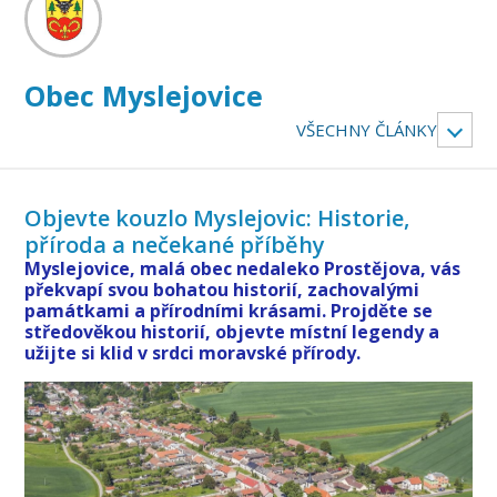
Obec Myslejovice
VŠECHNY ČLÁNKY
Objevte kouzlo Myslejovic: Historie,
příroda a nečekané příběhy
Myslejovice, malá obec nedaleko Prostějova, vás
překvapí svou bohatou historií, zachovalými
památkami a přírodními krásami. Projděte se
středověkou historií, objevte místní legendy a
užijte si klid v srdci moravské přírody.