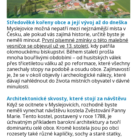
Středověké kořeny obce a její vývoj až do dneška
Myslejovice možná nepatří mezi nejznámější místa v
Česku, ale pokud vás zajímá historie, určitě byste je
neměli minout.
První písemné zmínky o této malebné
vesničce se objevují už ve 13. století,
kdy patřila
olomouckému biskupství. Během staletí prošla
mnoha bouřlivými obdobími – od husitských válek
přes třicetiletou válku až po reformace, které všechny
zanechaly stopy na podobě a osudu obce. Zajímavostí
je, že se v okolí objevily i archeologické nálezy, které
dávají nahlédnout do života místních obyvatel v dávné
minulosti.
Architektonické skvosty, které stojí za návštěvu
Když se ocitnete v Myslejovicích, rozhodně byste
neměli vynechat návštěvu kostela Zvěstování Panny
Marie. Tento kostel, postavený v roce 1788, je
úchvatným příkladem barokní architektury a tvoří
dominantu celé obce. Kromě kostela jsou po obci
rozesety také různé kapličky, sochy a staré statky,