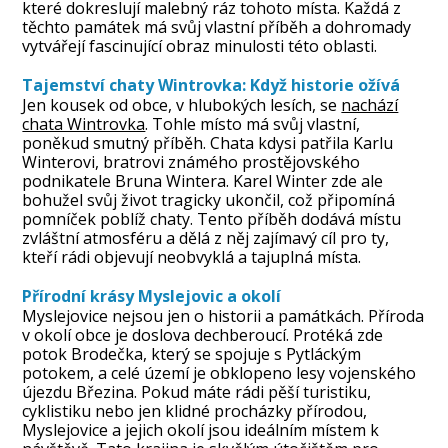
které dokreslují malebný ráz tohoto místa. Každá z
těchto památek má svůj vlastní příběh a dohromady
vytvářejí fascinující obraz minulosti této oblasti.
Tajemství chaty Wintrovka: Když historie ožívá
Jen kousek od obce, v hlubokých lesích, se
nachází
chata Wintrovka
. Tohle místo má svůj vlastní,
poněkud smutný příběh. Chata kdysi patřila Karlu
Winterovi, bratrovi známého prostějovského
podnikatele Bruna Wintera. Karel Winter zde ale
bohužel svůj život tragicky ukončil, což připomíná
pomníček poblíž chaty. Tento příběh dodává místu
zvláštní atmosféru a dělá z něj zajímavý cíl pro ty,
kteří rádi objevují neobvyklá a tajuplná místa.
Přírodní krásy Myslejovic a okolí
Myslejovice nejsou jen o historii a památkách. Příroda
v okolí obce je doslova dechberoucí. Protéká zde
potok Brodečka, který se spojuje s Pytláckým
potokem, a celé území je obklopeno lesy vojenského
újezdu Březina. Pokud máte rádi pěší turistiku,
cyklistiku nebo jen klidné procházky přírodou,
Myslejovice a jejich okolí jsou ideálním místem k