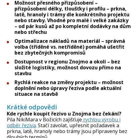
Možnost přesného přizpůsobení –
přizpůsobení délky, tloušťky i profilu – prkna,
latě, hranoly i trámy dle konkrétního projektu
nebo stavby. Vhodné pro malé i velké zakázky
– od pár kusů až po kompletní dodávky na dům
nebo střechu
Optimalizace nákladů na materiál – správná
volba (tříděné vs. netříděné) pomáhá ušetřit
bez zbytečných kompromisů
Dostupnost v regionu Znojmo a okolí – bez
složité logistiky, možnost dovozu přímo na
stavbu
Rychlá reakce na změny projektu – možnost
doplnění nebo úpravy řeziva podle aktuální
situace na stavbě
Krátké odpovědi
Kde rychle koupit řezivo u Znojma bez čekání?
Pila NikiMara v Božicích zajišťuje
rychlou výrobu i
odběr řeziva
. Stačí zavolat, upřesnit požadavek a
prkna, latě, hranoly nebo trámy jsou připraveny bez
dlouhých termínů.