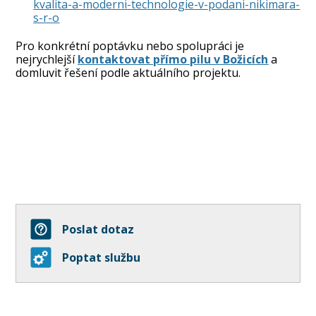
kvalita-a-moderni-technologie-v-podani-nikimara-
s-r-o
Pro konkrétní poptávku nebo spolupráci je
nejrychlejší
kontaktovat přímo pilu v Božicích
a
domluvit řešení podle aktuálního projektu.
Poslat dotaz
Poptat službu