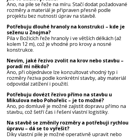
Ano, na pile se řeže na míru. Stačí dodat požadované
rozměry a materiál je připraven přesně podle
projektu bez nutnosti úprav na stavbě.
Potřebuju dlouhé hranoly na konstrukci – kde je
seženu u Znojma?
Pila v Božicích řeže hranoly i ve větších délkách (až
kolem 12 m), což je vhodné pro krovy a nosné
konstrukce.
Nevím, jaké řezivo zvolit na krov nebo stavbu –
poradí mi někdo?
Ano, při objednávce lze konzultovat vhodný typ i
rozměry řeziva podle konkrétní stavby, aby materiál
odpovídal zatížení i použití.
Potřebuju dovézt řezivo přímo na stavbu u
Mikulova nebo Pohořelic – je to možné?
Ano, po domluvě je možné zajistit dopravu přímo na
stavbu, což šetří čas i řešení vlastní logistiky.
Na stavbě se změnily rozměry a potřebuji rychlou
úpravu – dá se to vyřešit?
Díky vlastní pile je možné operativně upravit nebo