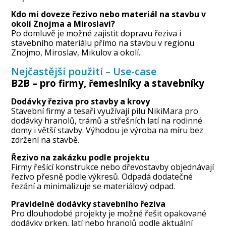
Kdo mi doveze řezivo nebo materiál na stavbu v
okolí Znojma a Miroslavi?
Po domluvě je možné zajistit dopravu řeziva i
stavebního materiálu přímo na stavbu v regionu
Znojmo, Miroslav, Mikulov a okolí.
Nejčastější použití – Use-case
B2B – pro firmy, řemeslníky a stavebníky
Dodávky řeziva pro stavby a krovy
Stavební firmy a tesaři využívají pilu NikiMara pro
dodávky hranolů, trámů a střešních latí na rodinné
domy i větší stavby. Výhodou je výroba na míru bez
zdržení na stavbě.
Řezivo na zakázku podle projektu
Firmy řešící konstrukce nebo dřevostavby objednávají
řezivo přesně podle výkresů. Odpadá dodatečné
řezání a minimalizuje se materiálový odpad.
Pravidelné dodávky stavebního řeziva
Pro dlouhodobé projekty je možné řešit opakované
dodávky prken, latí nebo hranolů podle aktuální