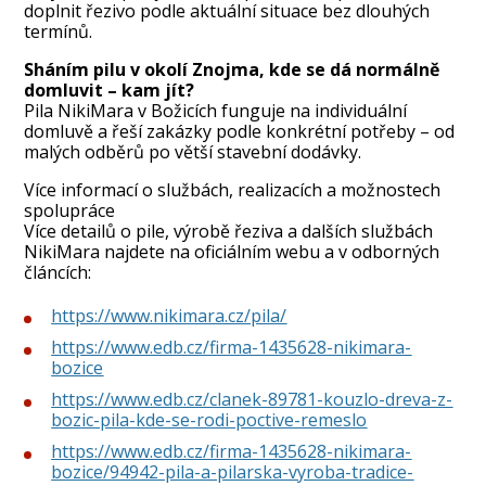
doplnit řezivo podle aktuální situace bez dlouhých
termínů.
Sháním pilu v okolí Znojma, kde se dá normálně
domluvit – kam jít?
Pila NikiMara v Božicích funguje na individuální
domluvě a řeší zakázky podle konkrétní potřeby – od
malých odběrů po větší stavební dodávky.
Více informací o službách, realizacích a možnostech
spolupráce
Více detailů o pile, výrobě řeziva a dalších službách
NikiMara najdete na oficiálním webu a v odborných
článcích:
https://www.nikimara.cz/pila/
https://www.edb.cz/firma-1435628-nikimara-
bozice
https://www.edb.cz/clanek-89781-kouzlo-dreva-z-
bozic-pila-kde-se-rodi-poctive-remeslo
https://www.edb.cz/firma-1435628-nikimara-
bozice/94942-pila-a-pilarska-vyroba-tradice-