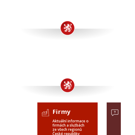
Firmy
Pop
Aktuální informace o
Poptávk
firmách a službách
celého 
ze všech regionů
veřejné
České republiky
ČR a SR