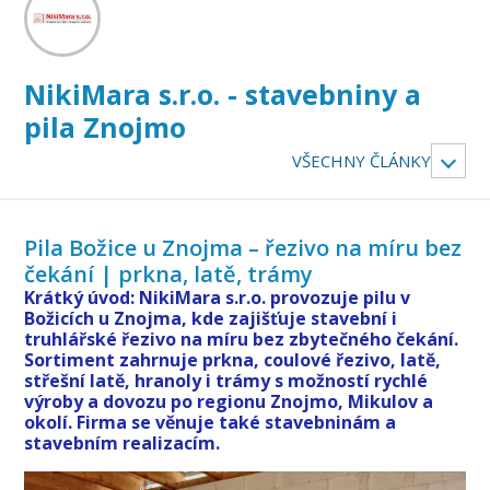
NikiMara s.r.o. - stavebniny a
pila Znojmo
VŠECHNY ČLÁNKY
Pila Božice u Znojma – řezivo na míru bez
čekání | prkna, latě, trámy
Krátký úvod: NikiMara s.r.o. provozuje pilu v
Božicích u Znojma, kde zajišťuje stavební i
truhlářské řezivo na míru bez zbytečného čekání.
Sortiment zahrnuje prkna, coulové řezivo, latě,
střešní latě, hranoly i trámy s možností rychlé
výroby a dovozu po regionu Znojmo, Mikulov a
okolí. Firma se věnuje také stavebninám a
stavebním realizacím.