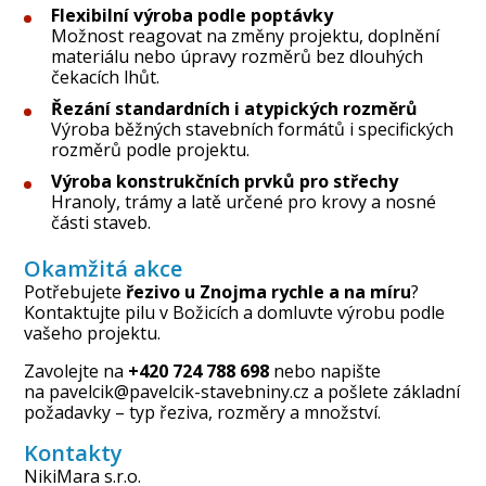
Flexibilní výroba podle poptávky
Možnost reagovat na změny projektu, doplnění
materiálu nebo úpravy rozměrů bez dlouhých
čekacích lhůt.
Řezání standardních i atypických rozměrů
Výroba běžných stavebních formátů i specifických
rozměrů podle projektu.
Výroba konstrukčních prvků pro střechy
Hranoly, trámy a latě určené pro krovy a nosné
části staveb.
Okamžitá akce
Potřebujete
řezivo u Znojma rychle a na míru
?
Kontaktujte pilu v Božicích a domluvte výrobu podle
vašeho projektu.
Zavolejte
na
+420 724 788 698
nebo napište
na
pavelcik@pavelcik-stavebniny.cz
a pošlete základní
požadavky – typ řeziva, rozměry a množství.
Kontakty
NikiMara s.r.o.