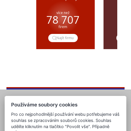
více než
pře
78 707
firem
popt
Najít firmu
Pop
Používáme soubory cookies
Pro co nejpohodlnější používání webu potřebujeme váš
souhlas se zpracováním souborů cookies. Souhlas
udělíte kliknutím na tlačítko "Povolit vše". Případně