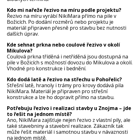
Kdo mi nařeže řezivo na míru podle projektu?
Řezivo na míru vyrábí NikiMara přímo na pile v
Božicích. Po dodání rozměrů nebo projektu je
materiál připraven přesně pro stavbu bez nutnosti
dalších úprav.
Kde sehnat prkna nebo coulové řezivo v okolí
Mikulova?
Coulová prkna tříděná i netříděná jsou dostupná na
pile v Božicích s možností dovozu do Mikulova a okolí.
Vhodné pro konstrukce i bednění.
Kdo dodá latě a řezivo na střechu u Pohořelic?
Střešní latě, hranoly i trámy pro krovy dodává pila
NikiMara. Materiál je připraven pro střešní
konstrukce a lze ho dopravit přímo na stavbu.
Potřebuju řezivo i realizaci stavby u Znojma – jde
to řešit na jednom místě?
Ano, NikiMara zajišťuje nejen řezivo z vlastní pily, ale
také stavebniny a stavební realizace. Zákazník tak
může řešit materiál i samotnou stavbu v návaznosti
na jednom místě.