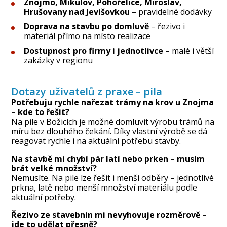
Znojmo, Mikulov, Pohořelice, Miroslav,
Hrušovany nad Jevišovkou
– pravidelné dodávky
Doprava na stavbu po domluvě
– řezivo i
materiál přímo na místo realizace
Dostupnost pro firmy i jednotlivce
– malé i větší
zakázky v regionu
Dotazy uživatelů z praxe – pila
Potřebuju rychle nařezat trámy na krov u Znojma
– kde to řešit?
Na pile v Božicích je možné domluvit výrobu trámů na
míru bez dlouhého čekání. Díky vlastní výrobě se dá
reagovat rychle i na aktuální potřebu stavby.
Na stavbě mi chybí pár latí nebo prken – musím
brát velké množství?
Nemusíte. Na pile lze řešit i menší odběry – jednotlivé
prkna, latě nebo menší množství materiálu podle
aktuální potřeby.
Řezivo ze stavebnin mi nevyhovuje rozměrově –
jde to udělat přesně?