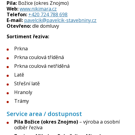
Pila:
Božice (okres Znojmo)
Web:
www.nikimara.cz
Telefon:
+420 724 788 698
E-mail:
pavelcik@pavelcik-stavebniny.cz
Otevřeno:
dle domluvy
Sortiment řeziva:
Prkna
Prkna coulová tříděná
Prkna coulová netříděná
Latě
Střešní latě
Hranoly
Trámy
Service area / dostupnost
Pila Božice (okres Znojmo)
– výroba a osobní
odběr řeziva