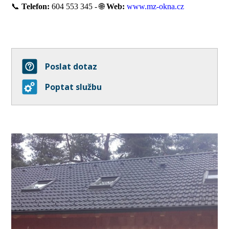
📞
Telefon:
604 553 345 -
🌐
Web:
www.mz-okna.cz
Poslat dotaz
Poptat službu