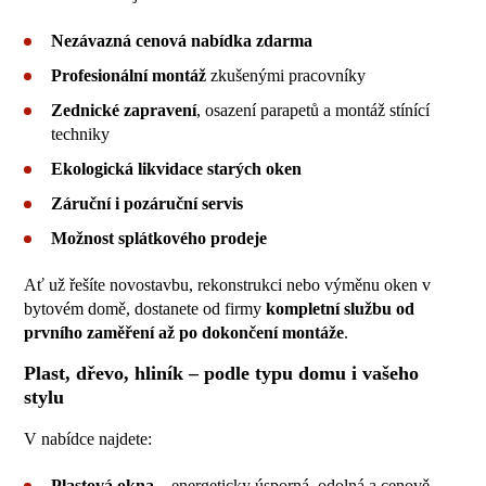
Nezávazná cenová nabídka zdarma
Profesionální montáž
zkušenými pracovníky
Zednické zapravení
, osazení parapetů a montáž stínící
techniky
Ekologická likvidace starých oken
Záruční i pozáruční servis
Možnost splátkového prodeje
Ať už řešíte novostavbu, rekonstrukci nebo výměnu oken v
bytovém domě, dostanete od firmy
kompletní službu od
prvního zaměření až po dokončení montáže
.
Plast, dřevo, hliník – podle typu domu i vašeho
stylu
V nabídce najdete:
Plastová okna
– energeticky úsporná, odolná a cenově