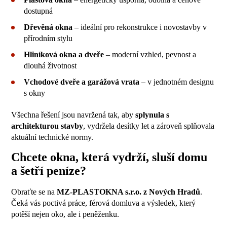
dostupná
Dřevěná okna
– ideální pro rekonstrukce i novostavby v
přírodním stylu
Hliníková okna a dveře
– moderní vzhled, pevnost a
dlouhá životnost
Vchodové dveře a garážová vrata
– v jednotném designu
s okny
Všechna řešení jsou navržená tak, aby
splynula s
architekturou stavby
, vydržela desítky let a zároveň splňovala
aktuální technické normy.
Chcete okna, která vydrží, sluší domu
a šetří peníze?
Obraťte se na
MZ-PLASTOKNA s.r.o. z Nových Hradů
.
Čeká vás poctivá práce, férová domluva a výsledek, který
potěší nejen oko, ale i peněženku.