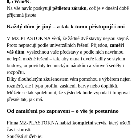
0,5 W/m²K
.
Na vše navíc poskytují
pětiletou záruku
, což je v dnešní době
příjemná jistota.
Každý dům je jiný – a tak k tomu přistupují i oni
V MZ-PLASTOKNA vědí
, že žádné dvě stavby nejsou stejné.
Proto nepracují podle univerzálních řešení. Přijedou,
zaměří
váš dům
, vyslechnou vaše představy a podle nich navrhnou
nejlepší možné řešení – tak, aby okna i dveře ladily se stylem
budovy, odpovídaly technickým nárokům a zároveň seděly i
rozpočtu.
Díky dlouholetým zkušenostem vám pomohou s výběrem nejen
rozměrů, ale i typu profilu, zasklení, barvy nebo doplňků.
Můžete se tak spolehnout, že výsledek bude vypadat i fungovat
přesně tak, jak má.
Od zaměření po zapravení – o vše je postaráno
Firma MZ-PLASTOKNA
nabízí
kompletní servis
,
který ušetří
čas i starosti.
Součástí služeb je: