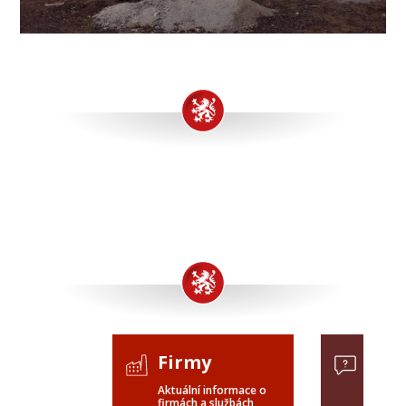
Firmy
Pop
Aktuální informace o
Poptávk
firmách a službách
celého 