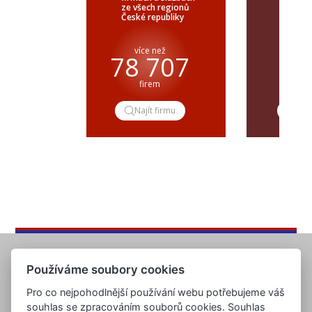
ze všech regionů
veřejné
České republiky
ČR a SR
více než
pře
78 707
firem
popt
Najít firmu
Pop
Používáme soubory cookies
Pro co nejpohodlnější používání webu potřebujeme váš
souhlas se zpracováním souborů cookies. Souhlas