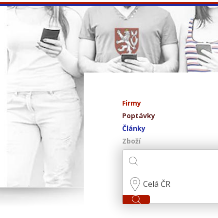
Firmy
Poptávky
Články
Zboží
Celá ČR