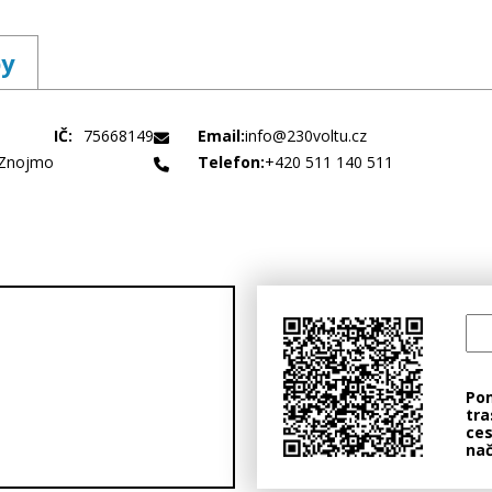
by
IČ:
75668149
Email:
info@230voltu.cz
, Znojmo
Telefon:
+420 511 140 511
Po
tra
ces
nač