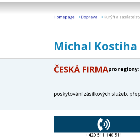
Homepage
Doprava
Kurýři a zasilatelst
Michal Kostiha
ČESKÁ FIRMA
pro regiony:
poskytování zásilkových služeb, přep
+420 511 140 511